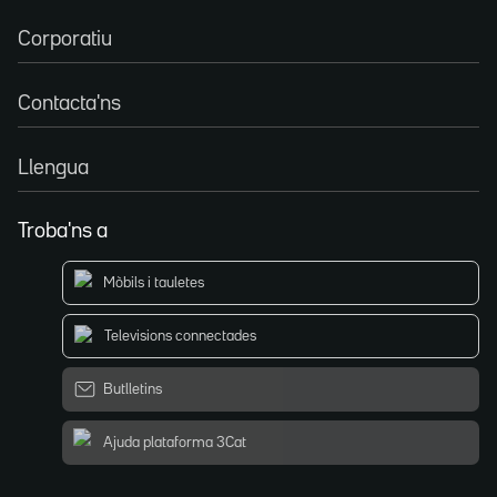
Corporatiu
Contacta'ns
Llengua
Troba'ns a
Mòbils i tauletes
Televisions connectades
Butlletins
Ajuda plataforma 3Cat