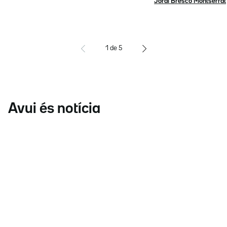
Jordi Brescó Montserrat
1
de
5
Avui és notícia