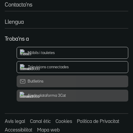
Contacta'ns
Llengua
Troba'ns a
Mòbils i tauletes
Televisions connectades
Butlletins
Ajuda plataforma 3Cat
Avís legal
Canal ètic
Cookies
Política de Privacitat
Accessibilitat
Mapa web