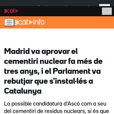
Anar
Anar
Més
a
al
És notícia:
Pluges Inuncat
Ceuta
la
contingut
navegació
principal
Madrid va aprovar el
cementiri nuclear fa més de
tres anys, i el Parlament va
rebutjar que s'instal·lés a
Catalunya
La possible candidatura d'Ascó com a seu
del cementiri de residus nuclears, si és que