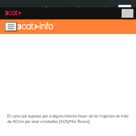
Anar
Anar
Més
a
al
És notícia:
Pluges Inuncat
Ceuta
la
contingut
navegació
principal
El canvi pot suposar per a alguns interins haver de fer trajectes de més
de 40 km per anar a treballar (ACN/Mar Rovira)