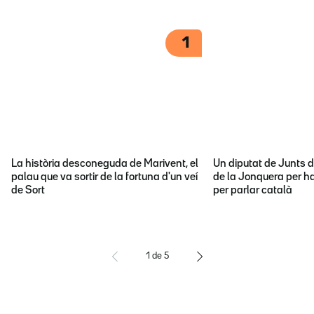
1
La història desconeguda de Marivent, el
Un diputat de Junts d
palau que va sortir de la fortuna d'un veí
de la Jonquera per ha
de Sort
per parlar català
1
de
5