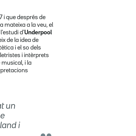
17 i que després de
 mateixa a la veu, el
l'estudi d'
Underpool
ix de la idea de
ètica i el so dels
tristes i intèrprets
musical, i la
rpretacions
at un
ne
land i