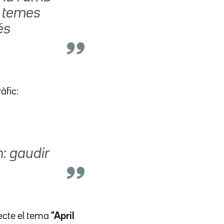
a temes
és
àfic:
m: gaudir
ecte el tema
"April