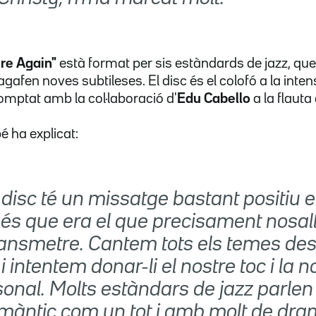
re Again"
està format per sis estàndards de jazz, que,
 agafen noves subtileses. El disc és el colofó a la inte
comptat amb la col·laboració d'
Edu Cabello
a la flaut
 ha explicat:
 disc té un missatge bastant positiu 
 és que era el que precisament nosal
ransmetre. Cantem tots els temes des
i intentem donar-li el nostre toc i la n
sonal. Molts estàndars de jazz parlen
omàntic com un tot i amb molt de dr