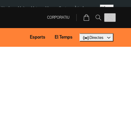
Més
Tailàndia
Multa a Meta
Menors Ceuta
Àtic Ayuso
CORPORATIU
Esports
El Temps
Directes