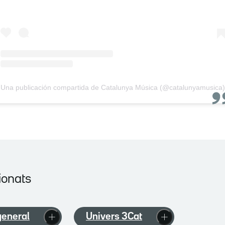
Una publicación compartida de Catalunya Música (@catalunyamusica)
ionats
general
Univers 3Cat