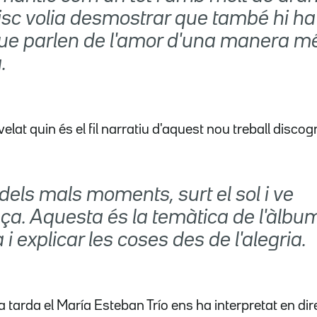
isc volia desmostrar que també hi h
que parlen de l'amor d'una manera m
.
elat quin és el fil narratiu d'aquest nou treball discogr
els mals moments, surt el sol i ve
ça. Aquesta és la temàtica de l'àlbu
a i explicar les coses des de l'alegria.
tarda el María Esteban Trío ens ha interpretat en dir