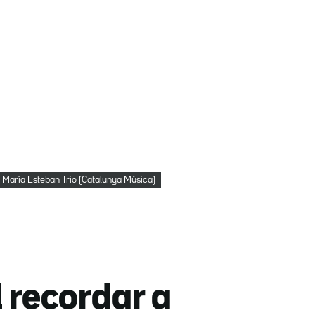
María Esteban Trio (Catalunya Música)
l recordar a