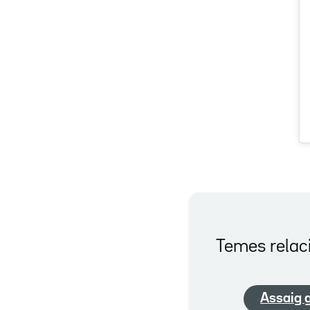
Temes relac
Assaig 