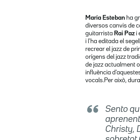
María Esteban
ha gr
diversos canvis de c
guitarrista
Rai Paz
i 
i l'ha editada el segel
recrear el jazz de pri
orígens del jazz tradi
de jazz actualment o
influència d'aqueste
vocals.Per això, dura
Sento que
aprenent
Christy,
sobretot 