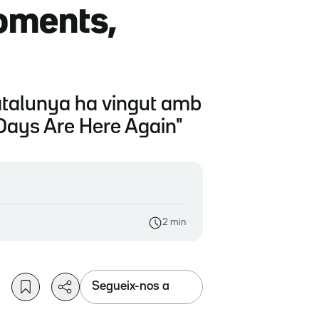
oments,
atalunya ha vingut amb
y Days Are Here Again"
2 min
Segueix-nos a