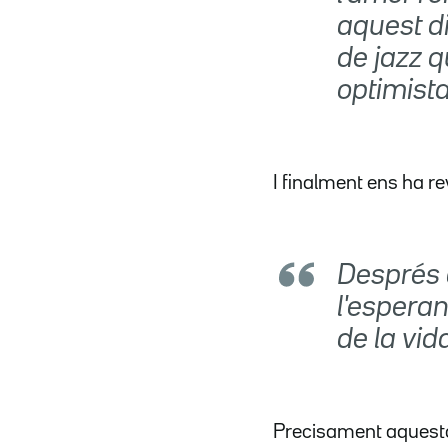
aquest d
de jazz 
optimista
I finalment ens ha rev
Després d
l'esperan
de la vid
Precisament aquesta 