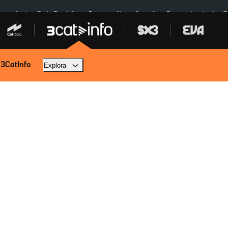
res eclipsi
De la Espriella
Dos anys Illa
Granollers Paraguai
Institut 
 3CatInfo
Explora