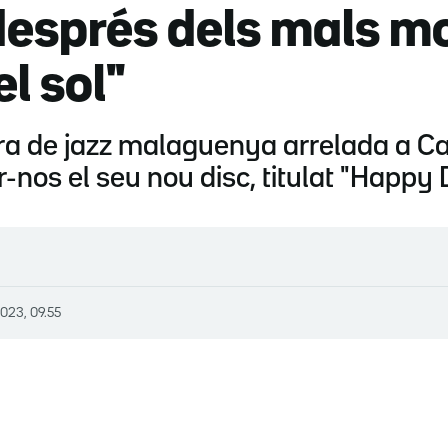
després dels mals m
l sol"
ora de jazz malaguenya arrelada a C
ar-nos el seu nou disc, titulat "Happ
2023, 09.55