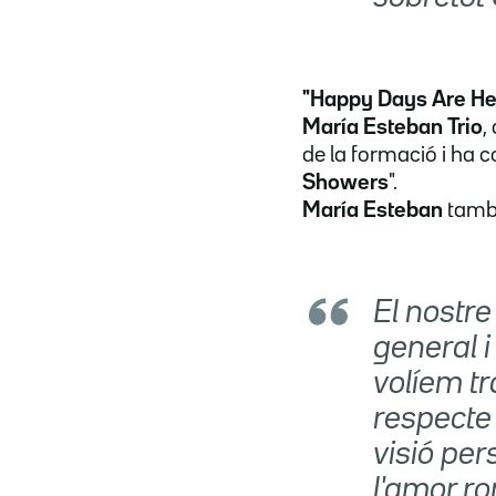
"Happy Days Are He
María Esteban Trio
,
de la formació i ha 
Showers
".
María Esteban
també
El nostre
general i
volíem t
respecte 
visió per
l'amor r