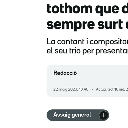
tothom que 
sempre surt e
La cantant i composit
el seu trio per present
Redacció
22 maig 2023, 13.40
Actualitzat
18 set. 
Assaig general