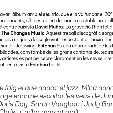
avat l'àlbum amb el seu trio, que ella va fundar el 20
omponents, s'ha establert de manera estable amb ella
el contrabaixista
David Muñoz
. La gravació l'han fet a 
l T
he Changes Music
. Aquest treball discogràfic sorge
ncipis i mitjans del segle vint, respectant al màxim l'est
cional i del swing.
Esteban
és una enamorada de les lle
blidades, com també de les grans cantants del teatre 
s artistes es pot percebre clarament en les seves inte
nt l'entrevista
Esteban
ha dit:
 faig el que adoro: el jazz. M'ha don
age enorme escoltar les veus de Ju
 Doris Day, Sarah Vaughan i Judy Gar
Christy, m'ha marcat molt.