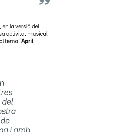
 en la versió del
nsa activitat musical
a al tema
"April
en
tres
 del
ostra
 de
ama i amb