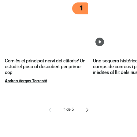
1
Com és el principal nervi del clítoris? Un
Una sequera històric
estudi el posa al descobert per primer
camps de conreus i p
cop
inèdites al llit dels riu
Andrea Vargas Torrentó
1
de
5