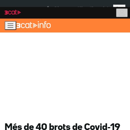
Anar
Anar
Més
a
al
És notícia:
Itàlia
Ulleres eclipsi
la
contingut
navegació
principal
Més de 40 brots de Covid-19