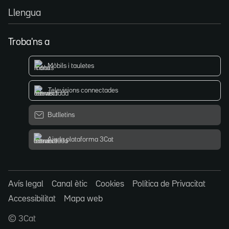
Llengua
Troba'ns a
Mòbils i tauletes
Televisions connectades
Butlletins
Ajuda plataforma 3Cat
Avís legal
Canal ètic
Cookies
Política de Privacitat
Accessibilitat
Mapa web
© 3Cat