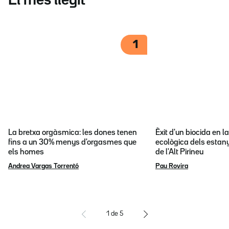
El més llegit
1
La bretxa orgàsmica: les dones tenen
Èxit d'un biocida en l
fins a un 30% menys d'orgasmes que
ecològica dels estany
els homes
de l'Alt Pirineu
Andrea Vargas Torrentó
Pau Rovira
1
de
5