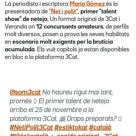
La periodista i escriptora
María Gómez
és la
presentadora de
"Net i polit"
,
primer "talent
show" de neteja
. Un format original de 3Cat i
Veranda on
12 concursants amateurs
, de perfils
molt diversos, posen a prova les seves habilitats
en
escenaris molt exigents per la brutícia
acumulada
. Els vuit capítols ja estan disponibles
en bloc a la plataforma 3Cat.
@som3cat
No haureu rigut mai tant,
promès  El primer talent de neteja
arriba el 25 de novembre a la
plataforma 3Cat. 識 Draps preparats? 
#NetiPolit3Cat
#estiktokat
#català