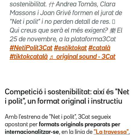
sostenibilitat. 什 Andrea Tomàs, Clara
Massons i Joan Grivé formen el jurat de
"Net i polit" i no perden detall de res. 
Qui creus que serà el més exigent? 樂 El
25 de novembre, a la plataforma3Cat
#NetiPolit3Cat
#estiktokat
#català
#tiktokcatalà
♬ original sound - 3Cat
Competició i sostenibilitat: així és "Net
i polit", un format original i instructiu
Amb l'estrena de "Net i polit", 3Cat segueix
apostant per
formats originals preparats per
internacionalitzar-se
, en la línia de
"La travessa"
,