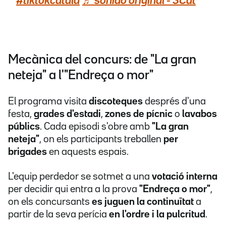
#tiktokcatalà
♬ sonido original - 3Cat
Mecànica del concurs: de "La gran
neteja" a l'"Endreça o mor"
El programa visita
discoteques
després d'una
festa,
grades d'estadi
,
zones de pícnic
o
lavabos
públics
. Cada episodi s'obre amb
"La gran
neteja"
, on els participants treballen
per
brigades
en aquests espais.
L'equip perdedor se sotmet a una
votació interna
per decidir qui entra a la prova
"Endreça o mor"
,
on els concursants
es juguen la continuïtat
a
partir de la seva perícia
en l'ordre i la pulcritud
.