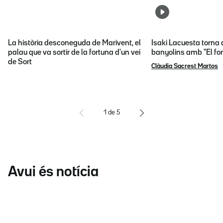
La història desconeguda de Marivent, el
Isaki Lacuesta torna 
palau que va sortir de la fortuna d'un veí
banyolins amb "El fon
de Sort
Clàudia Sacrest Martos
1
de
5
Avui és notícia