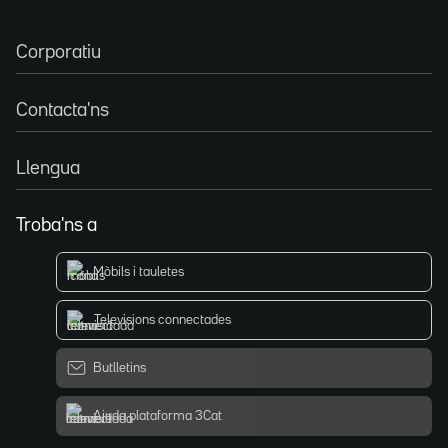
Corporatiu
Contacta'ns
Llengua
Troba'ns a
Mòbils i tauletes
Televisions connectades
Butlletins
Ajuda plataforma 3Cat