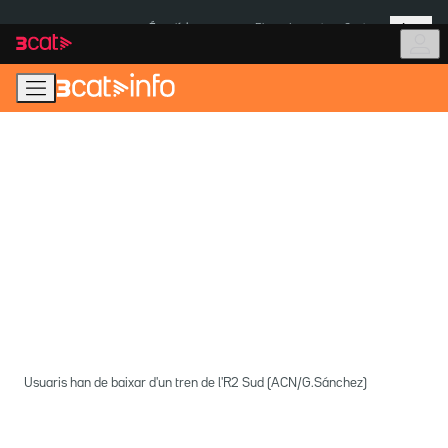
Anar
Anar
Més
a
al
És notícia:
Pluges Inuncat
Ceuta
la
contingut
navegació
principal
Usuaris han de baixar d'un tren de l'R2 Sud (ACN/G.Sánchez)