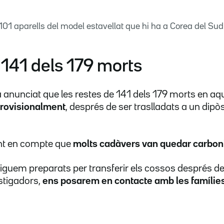
101 aparells del model estavellat que hi ha a Corea del Sud
s 141 dels 179 morts
a anunciat que les restes de 141 dels 179 morts en aq
provisionalment
, després de ser traslladats a un dipò
nint en compte que
molts cadàvers van quedar carboni
guem preparats per transferir els cossos després de
stigadors,
ens posarem en contacte amb les famílie