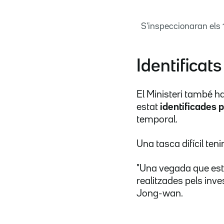
S'inspeccionaran els 
Identificat
El Ministeri també h
estat
identificades 
temporal.
Una tasca difícil te
"Una vegada que esti
realitzades pels inve
Jong-wan.