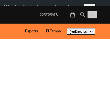
Més
ERC
SpaceX
Isaki Lacuesta
Sánchez Europa
CORPORATIU
Esports
El Temps
Directes