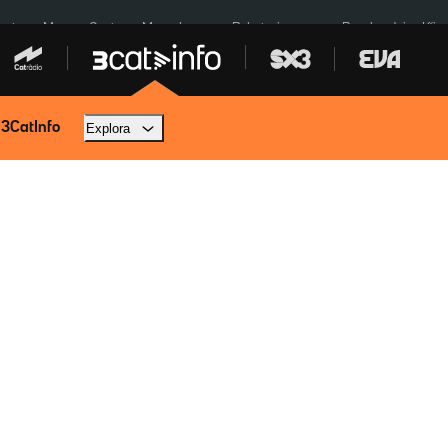
euta
Menors Ceuta
Mercabarna
Robatoris coure
Bombardejos Kíiv
 3CatInfo
Explora