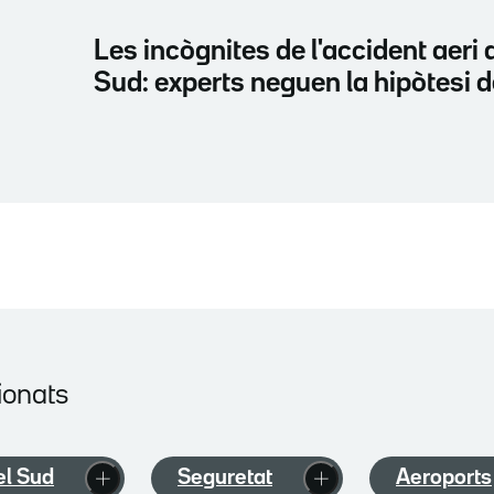
Les incògnites de l'accident aeri 
Sud: experts neguen la hipòtesi d
ionats
el Sud
Seguretat
Aeroports