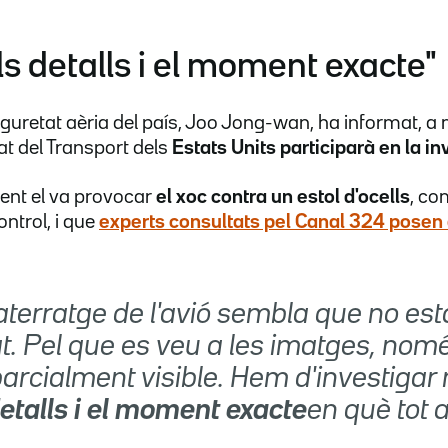
ls detalls i el moment exacte"
guretat aèria del país, Joo Jong-wan, ha informat, a 
t del Transport dels
Estats Units participarà en la in
ident el va provocar
el xoc contra un estol d'ocells
, co
control, i que
experts consultats pel Canal 324 posen
'aterratge de l'avió sembla que no es
t. Pel que es veu a les imatges, nom
arcialment visible. Hem d'investigar
detalls i el moment exacte
en què tot 