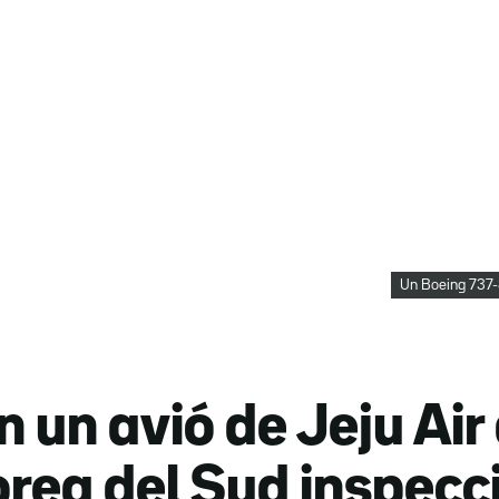
Un Boeing 737-
n un avió de Jeju Air
Corea del Sud inspec