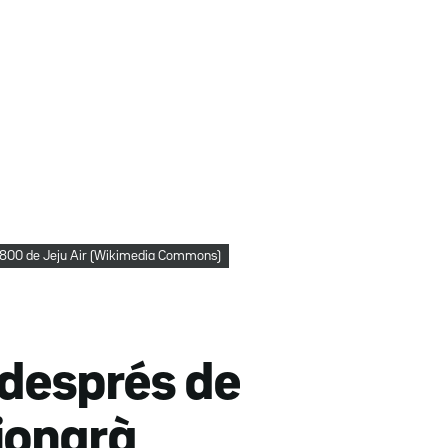
800 de Jeju Air (Wikimedia Commons)
 després de
cionarà