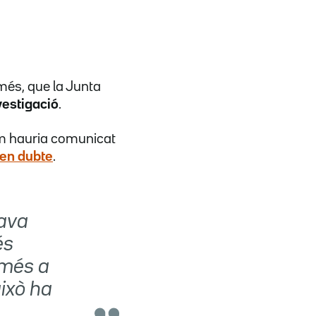
més, que la Junta
vestigació
.
m hauria comunicat
 en dubte
.
tava
és
 més a
això ha