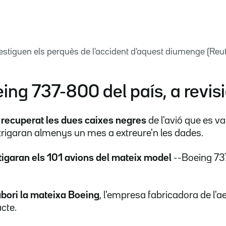
vestiguen els perquès de l'accident d'aquest diumenge (Re
eing 737-800 del país, a revis
 recuperat les dues caixes negres
de l'avió que es va
 trigaran almenys un mes a extreure'n les dades.
tigaran els 101 avions del mateix model
--Boeing 737
labori la mateixa Boeing
, l'empresa fabricadora de l'a
cte.