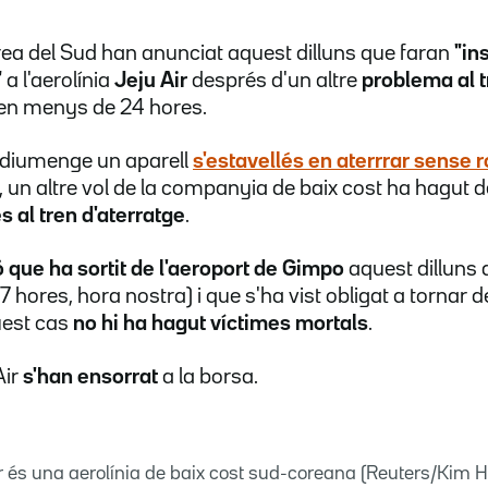
rea del Sud han anunciat aquest dilluns que faran
"in
"
a l'aerolínia
Jeju Air
després d'un altre
problema al t
 en menys de 24 hores.
 diumenge un aparell
s'estavellés en aterrrar sense 
, un altre vol de la companyia de baix cost ha hagut d
 al tren d'aterratge
.
ó que ha sortit de l'aeroport de Gimpo
aquest dilluns 
 hores, hora nostra) i que s'ha vist obligat a tornar 
uest cas
no hi ha hagut víctimes mortals
.
Air
s'han ensorrat
a la borsa.
r és una aerolínia de baix cost sud-coreana (Reuters/Kim 