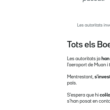
Les autoritats in
Tots els Bo
Les autoritats ja
han
l'aeroport de Muan i
Mentrestant,
s'inves
país.
S'espera que hi
col·
s'han posat en conta