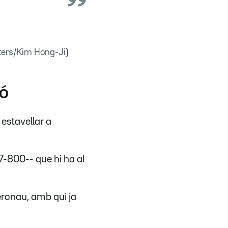
uters/Kim Hong-Ji)
ió
 estavellar a
-800-- que hi ha al
eronau, amb qui ja