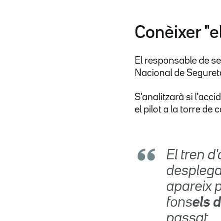
Conèixer "e
El responsable de se
Nacional de Segureta
S'analitzarà si l'acc
el pilot a la torre de 
El tren d
desplega
apareix p
fons
els 
passat.