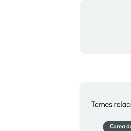
Temes relac
Corea d