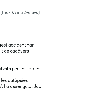
 (Flickr/Anna Zvereva)
uest accident han
sit de cadàvers
tzats
per les flames.
 les autòpsies
s
", ha assenyalat Joo