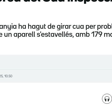
anyia ha hagut de girar cua per prob
 un aparell s'estavellés, amb 179 mo
25, 10.50