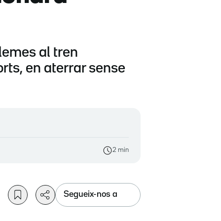
lemes al tren
rts, en aterrar sense
2 min
Segueix-nos a