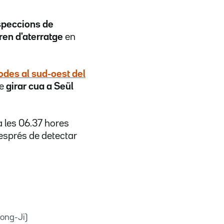
speccions de
ren d'aterratge
en
rodes al sud-oest del
e
girar cua a Seül
a les 06.37 hores
després de detectar
Hong-Ji)