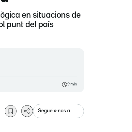
lògica en situacions de
l punt del país
9 min
Segueix-nos a