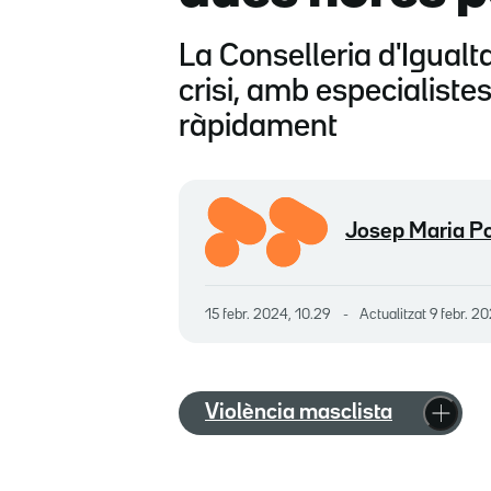
La Conselleria d'Igualt
crisi, amb especialiste
ràpidament
Josep Maria Po
15 febr. 2024, 10.29
Actualitzat
9 febr. 2
Violència masclista