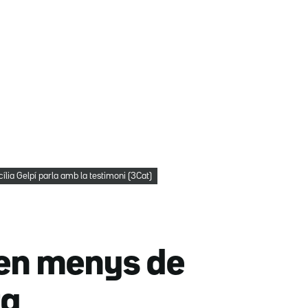
ília Gelpí parla amb la testimoni (3Cat)
 en menys de
ta