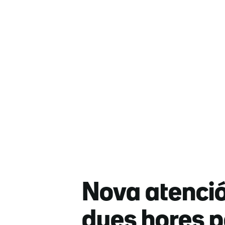
Nova atenció
dues hores p