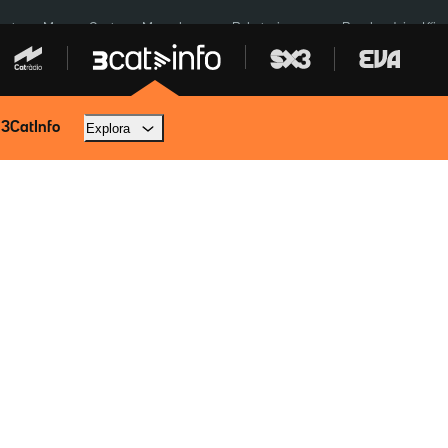
euta
Menors Ceuta
Mercabarna
Robatoris coure
Bombardejos Kíiv
 3CatInfo
Explora