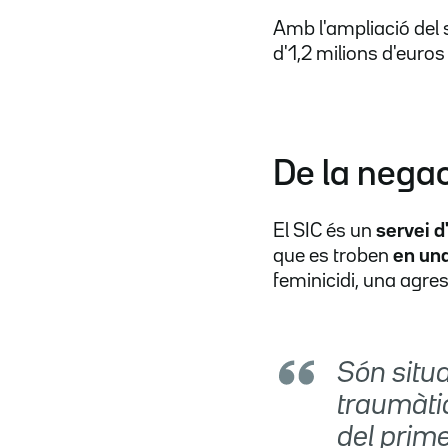
Amb l'ampliació del 
d'1,2 milions d'euros
De la negac
El SIC és un
servei d
que es troben
en una
feminicidi, una agres
Són situ
traumàtiq
del prim