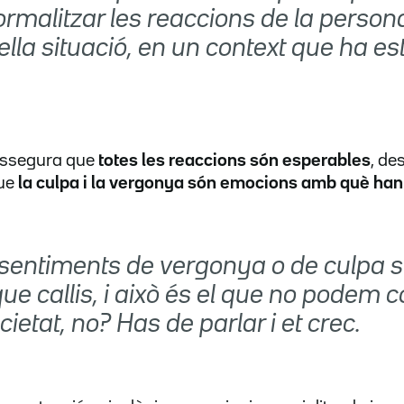
normalitzar les reaccions de la perso
ella situació, en un context que ha es
assegura que
totes les reaccions són esperables
, de
que
la culpa i la vergonya són emocions amb què han 
sentiments de vergonya o de culpa s
ue callis, i això és el que no podem c
ietat, no? Has de parlar i et crec.