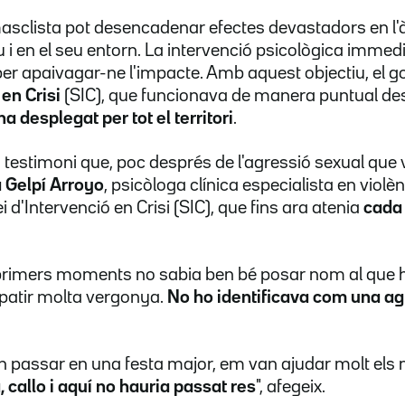
masclista pot desencadenar efectes devastadors en l
u i en el seu entorn. La intervenció psicològica imm
 per apaivagar-ne l'impacte. Amb aquest objectiu, el g
 en Crisi
(SIC), que funcionava de manera puntual des
a desplegat per tot el territori
.
estimoni que, poc després de l'agressió sexual que va
a Gelpí Arroyo
, psicòloga clínica especialista en violè
 d'Intervenció en Crisi (SIC), que fins ara atenia
cada 
primers moments no sabia ben bé posar nom al que h
patir molta vergonya.
No ho identificava com una ag
an passar en una festa major, em van ajudar molt el
a, callo i aquí no hauria passat res
", afegeix.