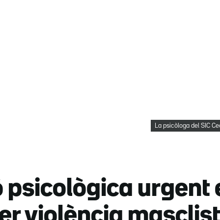
La psicòloga del SIC Cec
 psicològica urgent
er violència masclis