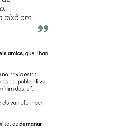
o.
b això em
 els amics
, que li han
a no havia estat
ies del poble. Hi va
mínim dos, sí".
 els van oferir per
ilitat de
demanar