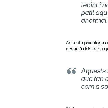
tenint i 
patit aqu
anormal.
Aquesta psicòloga 
negació dels fets, i 
Aquests 
que fan q
com a soc