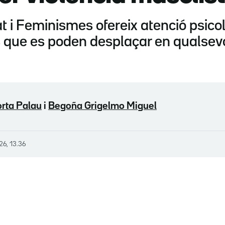
at i Feminismes ofereix atenció psico
s que es poden desplaçar en qualsevo
rta Palau
i
Begoña Grigelmo Miguel
026, 13.36