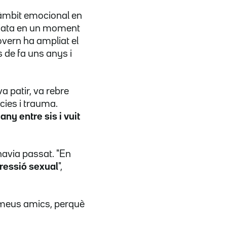
'àmbit emocional en
ediata en un moment
overn ha ampliat el
 de fa uns anys i
 patir, va rebre
ncies i trauma.
any entre sis i vuit
avia passat. "En
ressió sexual
",
s meus amics, perquè