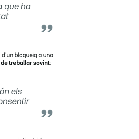
na que ha
tat
s d'un bloqueig a una
de treballar sovint
:
ón els
onsentir