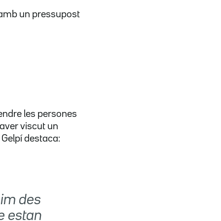
 amb un pressupost
endre les persones
aver viscut un
 Gelpí destaca:
nim des
e estan