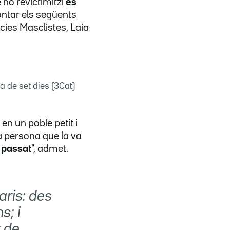
 no revictimitzi
és
rontar els següents
ncies Masclistes, Laia
 de set dies (3Cat)
n un poble petit i
la persona que la va
 passat
", admet.
aris: des
s; i
t de