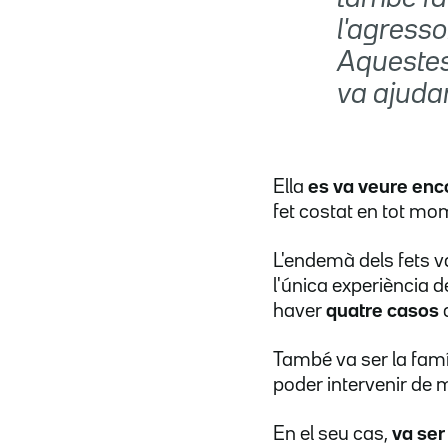
l'agresso
Aquestes
va ajudar
Ella
es va veure enco
fet costat en tot mo
L'endemà dels fets va
l'única experiència d
haver
quatre casos
També va ser la famíl
poder intervenir de
En el seu cas,
va ser