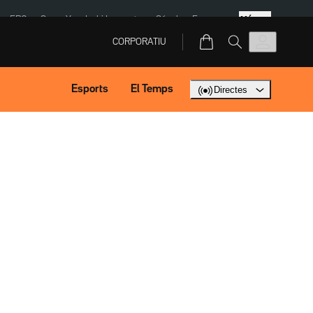
Més
ERC
SpaceX
Isaki Lacuesta
Sánchez Europa
CORPORATIU
Esports
El Temps
Directes