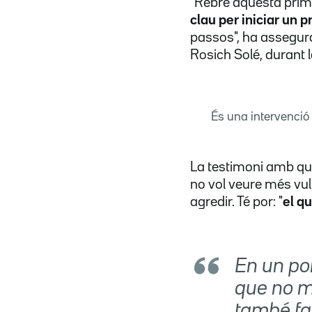
"Rebre aquesta prime
clau per iniciar un 
passos", ha assegurat
Rosich Solé, durant l
És una intervenció
La testimoni amb qui
no vol veure més vuln
agredir. Té por: "
el q
En un po
que no m
també fa