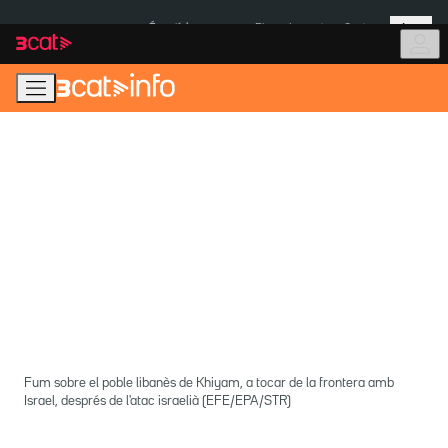
Anar
Anar
Més
a
al
És notícia:
Pluges Inuncat
Ceuta
la
contingut
navegació
principal
Fum sobre el poble libanès de Khiyam, a tocar de la frontera amb
Israel, després de l'atac israelià (EFE/EPA/STR)