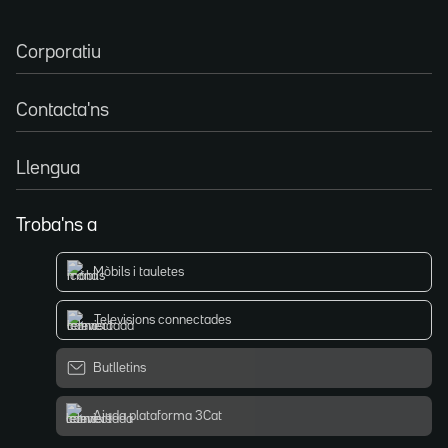
Corporatiu
Contacta'ns
Llengua
Troba'ns a
Mòbils i tauletes
Televisions connectades
Butlletins
Ajuda plataforma 3Cat