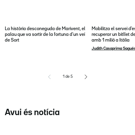
La història desconeguda de Marivent, el
Mobilitza el servei d
palau que va sortir de la fortuna d'un veí
recuperar un bitllet d
de Sort
amb 1 milió a Itàlia
Judith Casaprima Sagué
1
de
5
Avui és notícia