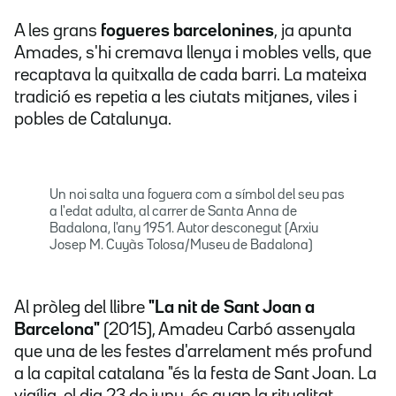
A les grans
fogueres barcelonines
, ja apunta
Amades, s'hi cremava llenya i mobles vells, que
recaptava la quitxalla de cada barri. La mateixa
tradició es repetia a les ciutats mitjanes, viles i
pobles de Catalunya.
Un noi salta una foguera com a símbol del seu pas
a l'edat adulta, al carrer de Santa Anna de
Badalona, l'any 1951. Autor desconegut (Arxiu
Josep M. Cuyàs Tolosa/Museu de Badalona)
Al pròleg del llibre
"La nit de Sant Joan a
Barcelona"
(2015), Amadeu Carbó assenyala
que una de les festes d'arrelament més profund
a la capital catalana "és la festa de Sant Joan. La