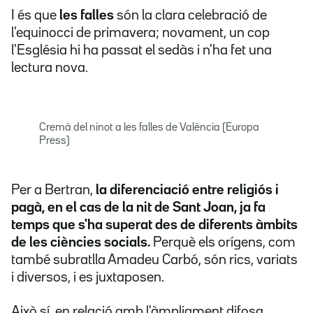
I és que
les falles
són la clara celebració de
l'equinocci de primavera; novament, un cop
l'Església hi ha passat el sedàs i n'ha fet una
lectura nova.
Cremà del ninot a les falles de València (Europa
Press)
Per a Bertran,
la diferenciació entre religiós i
pagà, en el cas de la nit de Sant Joan, ja fa
temps que s'ha superat des de diferents àmbits
de les ciències socials.
Perquè els orígens, com
també subratlla Amadeu Carbó, són rics, variats
i diversos, i es juxtaposen.
Això sí, en relació amb l'àmpliament difosa