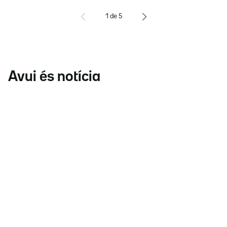
1
de
5
Avui és notícia