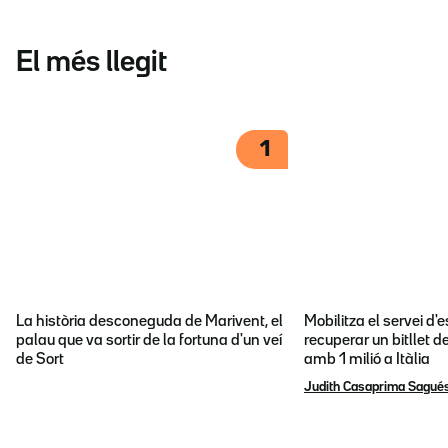
El més llegit
1
La història desconeguda de Marivent, el
Mobilitza el servei d
palau que va sortir de la fortuna d'un veí
recuperar un bitllet d
de Sort
amb 1 milió a Itàlia
Judith Casaprima Sagué