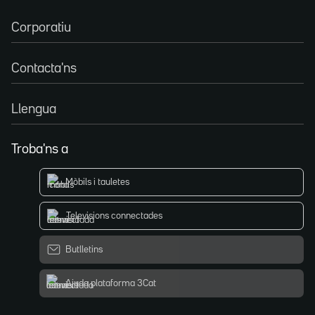
Corporatiu
Contacta'ns
Llengua
Troba'ns a
Mòbils i tauletes
Televisions connectades
Butlletins
Ajuda plataforma 3Cat