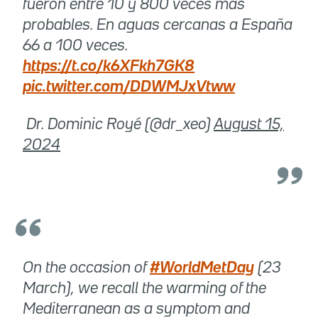
fueron entre 10 y 800 veces más
probables. En aguas cercanas a España
66 a 100 veces.
https://t.co/k6XFkh7GK8
pic.twitter.com/DDWMJxVtww
 Dr. Dominic Royé (@dr_xeo)
August 15,
2024
On the occasion of
#WorldMetDay
(23
March), we recall the warming of the
Mediterranean as a symptom and