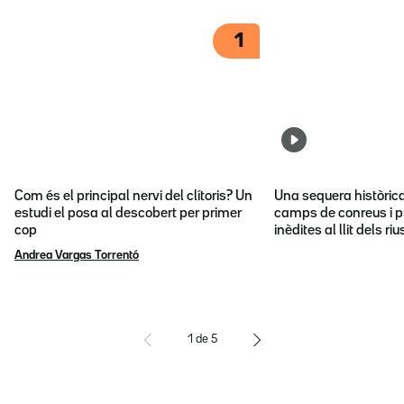
1
Com és el principal nervi del clítoris? Un
Una sequera històric
estudi el posa al descobert per primer
camps de conreus i p
cop
inèdites al llit dels riu
Andrea Vargas Torrentó
1
de
5