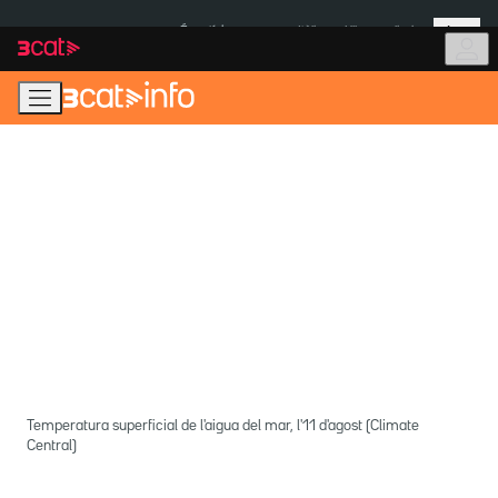
Anar
Anar
Més
a
al
És notícia:
Itàlia
Ulleres eclipsi
la
contingut
navegació
principal
Temperatura superficial de l'aigua del mar, l'11 d'agost (Climate
Central)