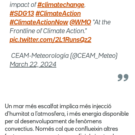
impact of
#climatechange
.
#SDG13
#ClimateAction
#ClimateActionNow
@WMO
"At the
Frontline of Climate Action."
pic.twitter.com/2L1RunsQz2
 CEAM-Meteorología (@CEAM_Meteo)
March 22, 2024
Un mar més escalfat implica més injecció
d'humitat a l'atmosfera, i més energia disponible
per al desenvolupament de fenòmens
convectius. Només cal que conflueixin altres