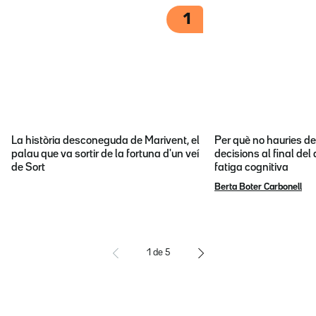
1
La història desconeguda de Marivent, el
Per què no hauries d
palau que va sortir de la fortuna d'un veí
decisions al final del
de Sort
fatiga cognitiva
Berta Boter Carbonell
1
de
5