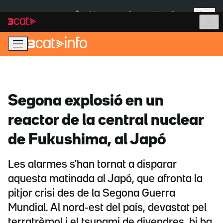
Anar
Anar
Més
a
al
És notícia:
Ceuta
Menors Ceuta
la
contingut
navegació
principal
Segona explosió en un
reactor de la central nuclear
de Fukushima, al Japó
Les alarmes s'han tornat a disparar
aquesta matinada al Japó, que afronta la
pitjor crisi des de la Segona Guerra
Mundial. Al nord-est del país, devastat pel
terratrèmol i el tsunami de divendres, hi ha