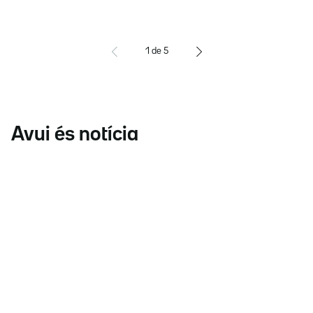
1
de
5
Avui és notícia