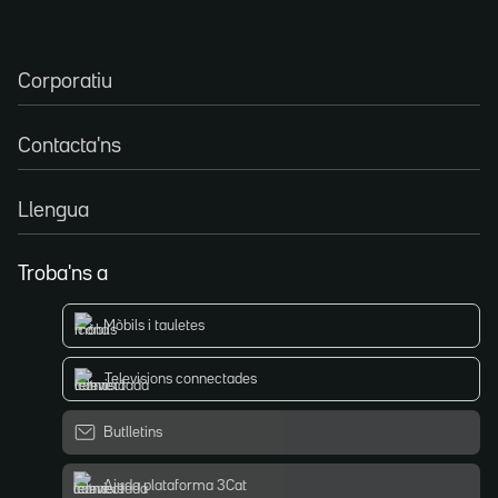
Corporatiu
Contacta'ns
Llengua
Troba'ns a
Mòbils i tauletes
Televisions connectades
Butlletins
Ajuda plataforma 3Cat