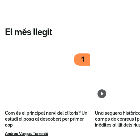
El més llegit
1
Com és el principal nervi del clítoris? Un
Una sequera històric
estudi el posa al descobert per primer
camps de conreus i p
cop
inèdites al llit dels riu
Andrea Vargas Torrentó