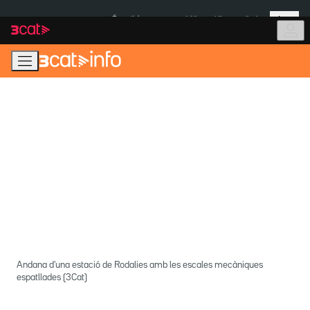
Anar
Anar
Més
a
al
És notícia:
Itàlia
Ulleres eclipsi
la
contingut
navegació
principal
Andana d'una estació de Rodalies amb les escales mecàniques
espatllades (3Cat)