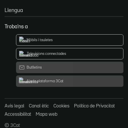
Llengua
Troba'ns a
Mòbils i tauletes
Televisions connectades
Butlletins
Ajuda plataforma 3Cat
Avís legal
Canal ètic
Cookies
Política de Privacitat
Accessibilitat
Mapa web
© 3Cat