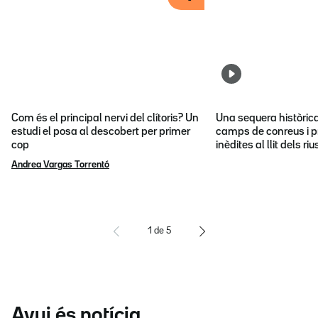
Com és el principal nervi del clítoris? Un
Una sequera històric
estudi el posa al descobert per primer
camps de conreus i p
cop
inèdites al llit dels riu
Andrea Vargas Torrentó
1
de
5
Avui és notícia