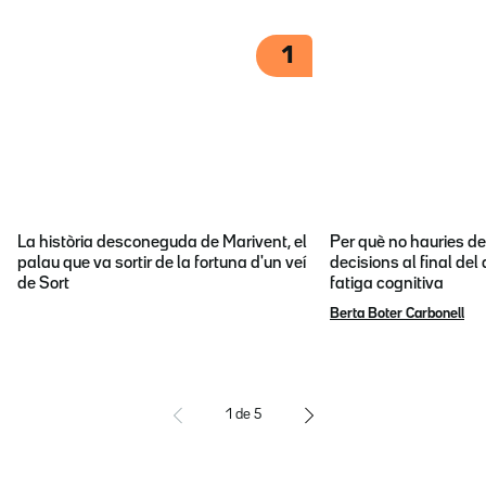
1
La història desconeguda de Marivent, el
Per què no hauries d
palau que va sortir de la fortuna d'un veí
decisions al final del
de Sort
fatiga cognitiva
Berta Boter Carbonell
1
de
5