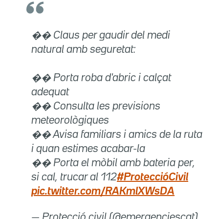
��️ Claus per gaudir del medi
natural amb seguretat:
�� Porta roba d'abric i calçat
adequat
��️ Consulta les previsions
meteorològiques
�� Avisa familiars i amics de la ruta
i quan estimes acabar-la
�� Porta el mòbil amb bateria per,
si cal, trucar al 112
#ProteccióCivil
pic.twitter.com/RAKmlXWsDA
— Protecció civil (@emergenciescat)