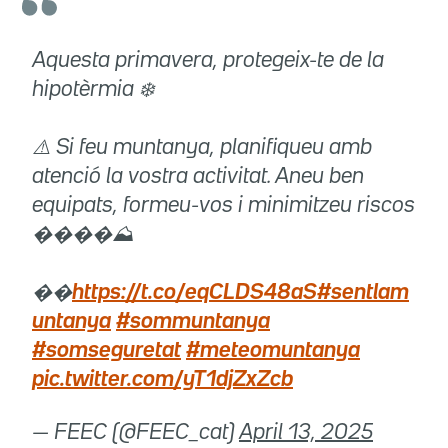
Aquesta primavera, protegeix-te de la
hipotèrmia ❄️
⚠️ Si feu muntanya, planifiqueu amb
atenció la vostra activitat. Aneu ben
equipats, formeu-vos i minimitzeu riscos
��️��⛰️
��
https://t.co/eqCLDS48aS
#sentlam
untanya
#sommuntanya
#somseguretat
#meteomuntanya
pic.twitter.com/yT1djZxZcb
— FEEC (@FEEC_cat)
April 13, 2025