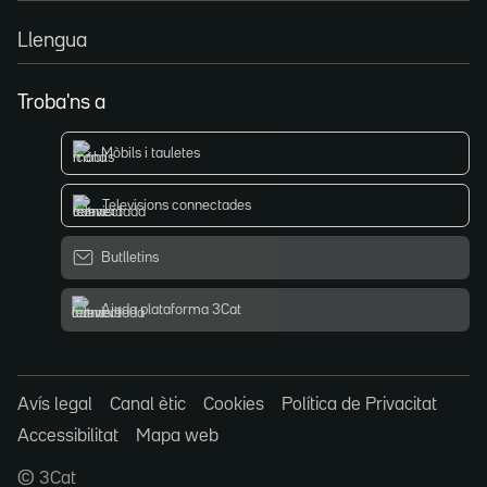
Llengua
Troba'ns a
Mòbils i tauletes
Televisions connectades
Butlletins
Ajuda plataforma 3Cat
Avís legal
Canal ètic
Cookies
Política de Privacitat
Accessibilitat
Mapa web
© 3Cat