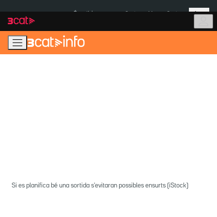
Anar
Anar
Més
a
al
És notícia:
Ceuta
Menors Ceuta
la
contingut
navegació
principal
Si es planifica bé una sortida s'evitaran possibles ensurts (iStock)