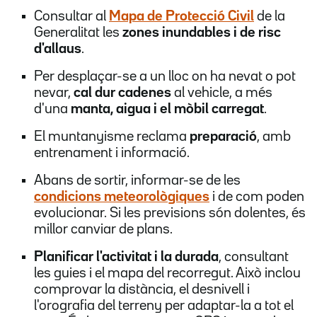
Consultar al
Mapa de Protecció Civil
de la
Generalitat les
zones inundables i de risc
d'allaus
.
Per desplaçar-se a un lloc on ha nevat o pot
nevar,
cal dur cadenes
al vehicle, a més
d'una
manta, aigua i el mòbil carregat
.
El muntanyisme reclama
preparació
, amb
entrenament i informació.
Abans de sortir, informar-se de les
condicions meteorològiques
i de com poden
evolucionar. Si les previsions són dolentes, és
millor canviar de plans.
Planificar l'activitat i la durada
, consultant
les guies i el mapa del recorregut. Això inclou
comprovar la distància, el desnivell i
l'orografia del terreny per adaptar-la a tot el