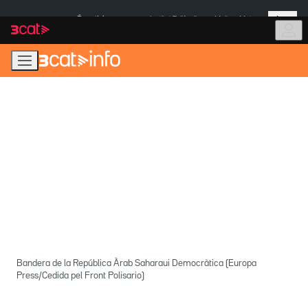
Anar
Anar
Més
a
al
És notícia:
Institut Tailàndia
Multa a Meta
la
contingut
navegació
principal
Bandera de la República Àrab Saharaui Democràtica (Europa
Press/Cedida pel Front Polisario)