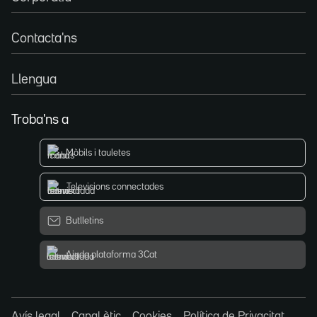
Contacta'ns
Llengua
Troba'ns a
Mòbils i tauletes
Televisions connectades
Butlletins
Ajuda plataforma 3Cat
Avís legal
Canal ètic
Cookies
Política de Privacitat