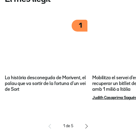
1
La història desconeguda de Marivent, el
Mobilitza el servei d
palau que va sortir de la fortuna d'un veí
recuperar un bitllet d
de Sort
amb 1 milió a Itàlia
Judith Casaprima Sagué
1
de
5