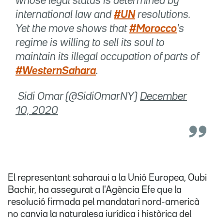
whose legal status is determined by
international law and
#UN
resolutions.
Yet the move shows that
#Morocco
's
regime is willing to sell its soul to
maintain its illegal occupation of parts of
#WesternSahara
.
 Sidi Omar (@SidiOmarNY)
December
10, 2020
El representant saharaui a la Unió Europea, Oubi
Bachir, ha assegurat a l'Agència Efe que la
resolució firmada pel mandatari nord-americà
no canvia la naturalesa jurídica i històrica del