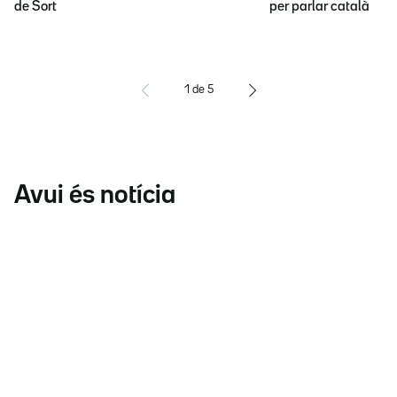
de Sort
per parlar català
1
de
5
Avui és notícia