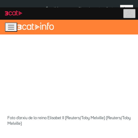
Anar
Anar
Més
a
al
És notícia:
Pluges Inuncat
Ceuta
la
contingut
navegació
principal
Foto d'arxiu de la reina Elisabet II (Reuters/Toby Melville) (Reuters/Toby
Melville)