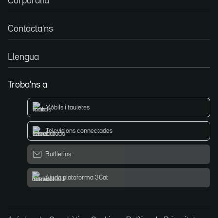
Corporatiu
Contacta'ns
Llengua
Troba'ns a
Mòbils i tauletes
Televisions connectades
Butlletins
Ajuda plataforma 3Cat