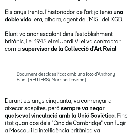
Els anys trenta, l'historiador de l'art ja tenia
una
doble vida
: era, alhora, agent de l'MI5 i del KGB.
Blunt va anar escalant dins l'establishment
britànic, i el 1945 el rei Jordi VI el va contractar
com a
supervisor de la Col·lecció d'Art Reial
.
Document desclassificat amb una foto d'Anthony
Blunt (REUTERS/ Marissa Davison)
Durant els anys cinquanta, va començar a
aixecar sospites, però
sempre va negar
qualsevol vinculació amb la Unió Soviètica
. Fins
i tot quan dos dels "Cinc de Cambridge" van fugir
a Moscou i la intel·ligència britànica va