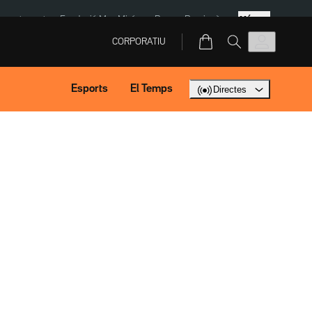
Més
ment agost
Fundació Mas Miró
eBay
Perpinyà
CORPORATIU
Esports
El Temps
Directes