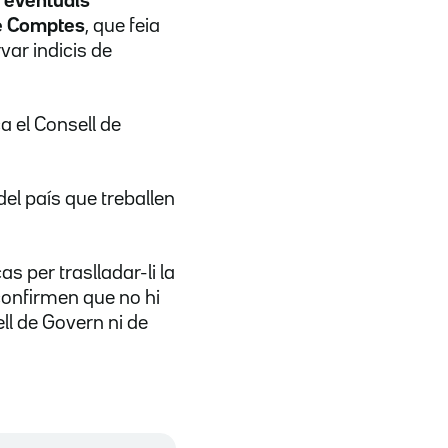
s eventuals
e Comptes
, que feia
ar indicis de
a el Consell de
del país que treballen
s per traslladar-li la
confirmen que no hi
ell de Govern ni de