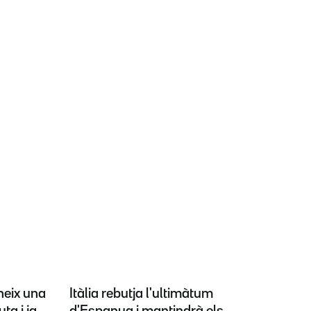
neix una
Itàlia rebutja l'ultimàtum
ta i ja
d'Espanya i mantindrà els