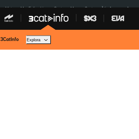
a a Meta
Mor Felipe Lipe
Ceuta
Menors Ceuta
Àtic Ayuso
Aparca
 3CatInfo
Explora