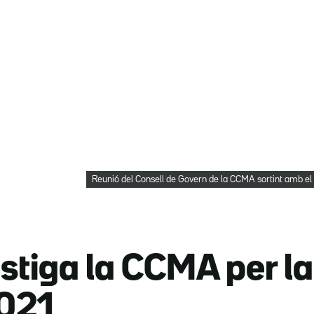
Reunió del Consell de Govern de la CCMA sortint amb e
stiga la CCMA per la
2021