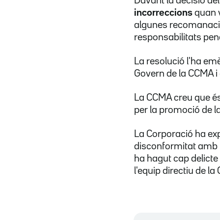
Davant la decisió del
incorreccions
quan v
algunes recomanacion
responsabilitats pen
La resolució l'ha emè
Govern de la CCMA i 
La CCMA creu que é
per la promoció de la
La Corporació ha expl
disconformitat amb l
ha hagut cap delicte 
l'equip directiu de l