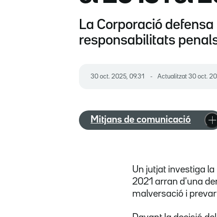
La Corporació defensa 
responsabilitats penal
30 oct. 2025, 09.31
Actualitzat
30 oct. 2
Mitjans de comunicació
Un jutjat investiga l
2021 arran d'una de
malversació i prevar