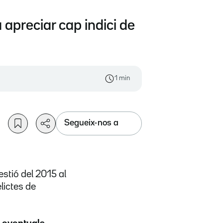
apreciar cap indici de
1 min
Segueix-nos a
estió del 2015 al
lictes de