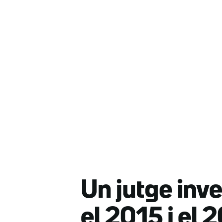
Un jutge inve
el 2015 i el 