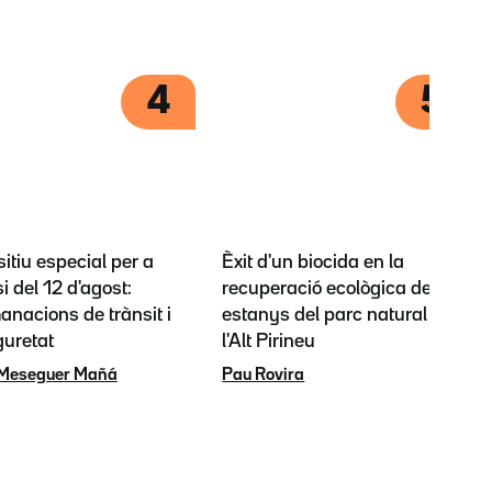
4
5
itiu especial per a
Èxit d'un biocida en la
si del 12 d'agost:
recuperació ecològica dels
nacions de trànsit i
estanys del parc natural de
guretat
l'Alt Pirineu
 Meseguer Mañá
Pau Rovira