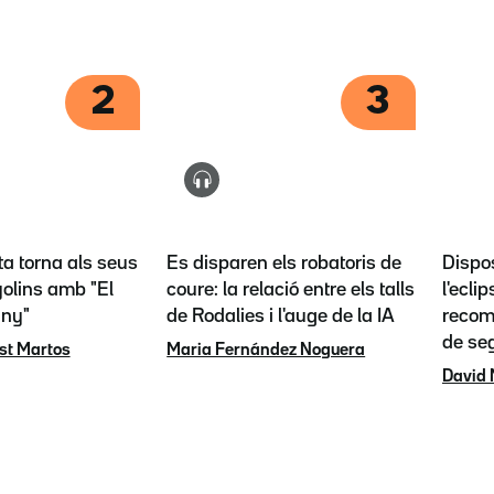
2
3
ta torna als seus
Es disparen els robatoris de
Dispos
olins amb "El
coure: la relació entre els talls
l'eclip
any"
de Rodalies i l'auge de la IA
recoma
de se
st Martos
Maria Fernández Noguera
David