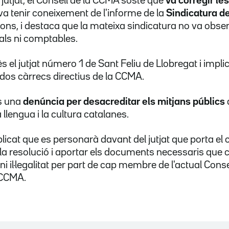
 jutjat, el Consell de la CCMA sosté que
va corregir le
a tenir coneixement de l'informe de la
Sindicatura d
s, i destaca que la mateixa sindicatura no va observ
als ni comptables.
s el jutjat número 1 de Sant Feliu de Llobregat i implic
dos càrrecs directius de la CCMA.
s una
denúncia per desacreditar els mitjans públics
 llengua i la cultura catalanes.
icat que es personarà davant del jutjat que porta el ca
a resolució i aportar els documents necessaris que 
ni il·legalitat per part de cap membre de l'actual Cons
a CCMA.