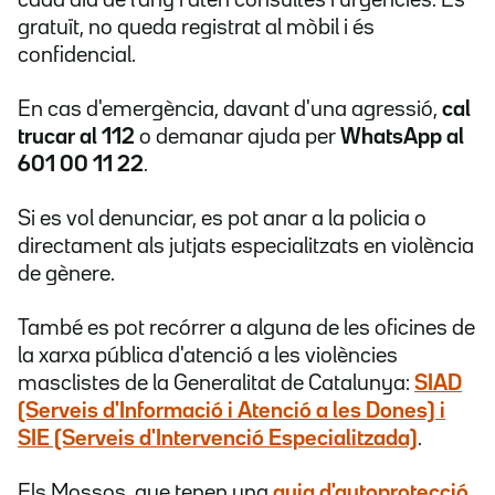
cada dia de l'any i atén consultes i urgències. És
gratuït, no queda registrat al mòbil i és
confidencial.
En cas d'emergència, davant d'una agressió,
cal
trucar al 112
o demanar ajuda per
WhatsApp al
601 00 11 22
.
Si es vol denunciar, es pot anar a la policia o
directament als jutjats especialitzats en violència
de gènere.
També es pot recórrer a alguna de les oficines de
la xarxa pública d'atenció a les violències
masclistes de la Generalitat de Catalunya:
SIAD
(Serveis d'Informació i Atenció a les Dones) i
SIE (Serveis d'Intervenció Especialitzada)
.
Els Mossos, que tenen una
guia d'autoprotecció