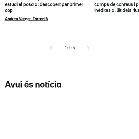
estudi el posa al descobert per primer
camps de conreus i p
cop
inèdites al llit dels riu
Andrea Vargas Torrentó
1
de
5
Avui és notícia