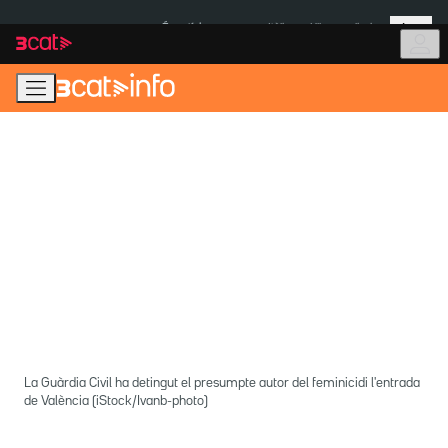
Anar
Anar
Més
a
al
És notícia:
Itàlia
Ulleres eclipsi
la
contingut
navegació
principal
La Guàrdia Civil ha detingut el presumpte autor del feminicidi l'entrada
de València (iStock/Ivanb-photo)