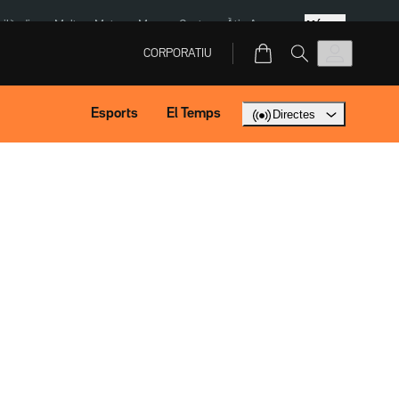
Més
Tailàndia
Multa a Meta
Menors Ceuta
Àtic Ayuso
CORPORATIU
Esports
El Temps
Directes