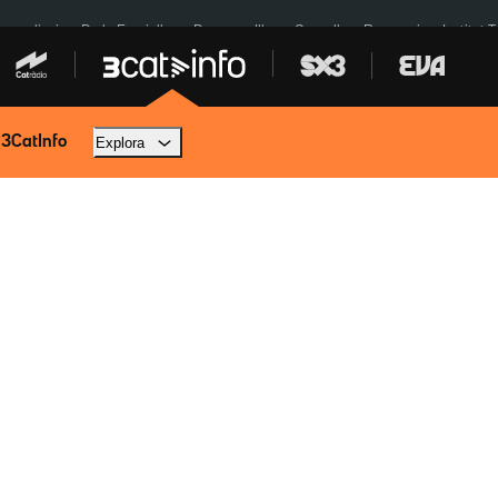
res eclipsi
De la Espriella
Dos anys Illa
Granollers Paraguai
Institut 
 3CatInfo
Explora