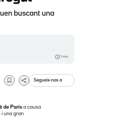
inuen buscant una
1 min
Segueix-nos a
5è de París
a causa
 i una gran