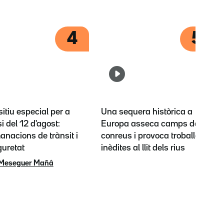
4
5
itiu especial per a
Una sequera històrica a
si del 12 d'agost:
Europa asseca camps de
nacions de trànsit i
conreus i provoca troballes
guretat
inèdites al llit dels rius
 Meseguer Mañá