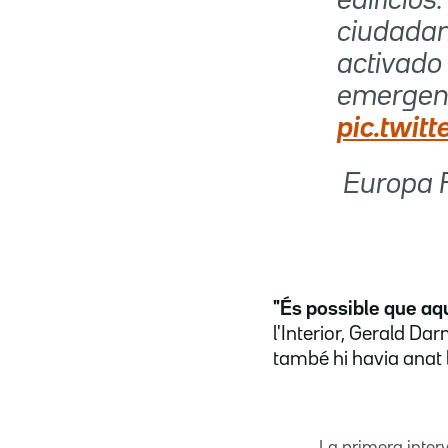
edificio
ciudadan
activado 
emergen
pic.twi
 Europa
"És possible que aq
l'Interior, Gerald Dar
també hi havia anat l
La primera inter