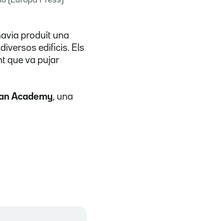
'havia produït una
diversos edificis. Els
nt que va pujar
can Academy
, una