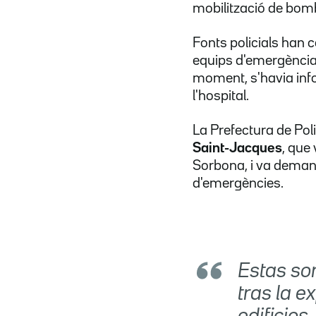
mobilització de bombe
Fonts policials han c
equips d'emergènci
moment, s'havia info
l'hospital.
La Prefectura de Pol
Saint-Jacques
, que
Sorbona, i va demanar
d'emergències.
Estas so
tras la 