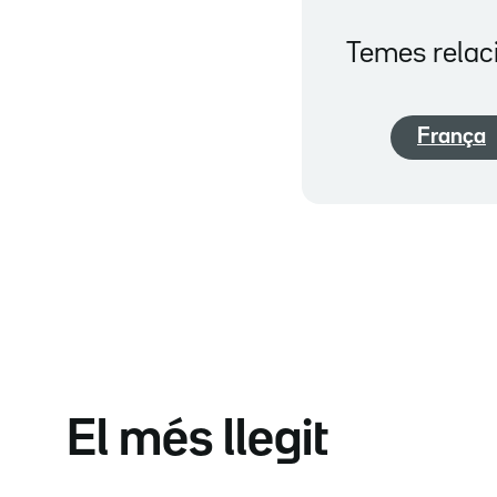
Temes relac
França
El més llegit