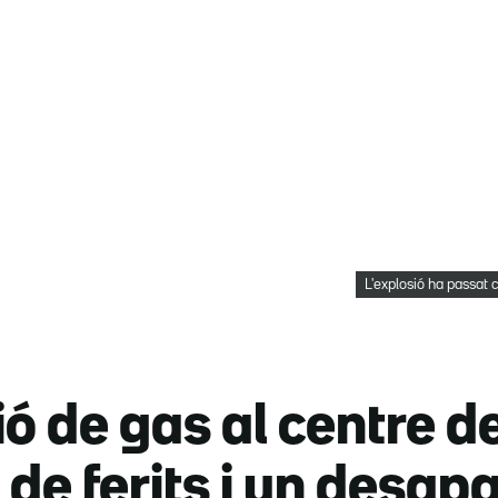
L'explosió ha passat 
ió de gas al centre 
 de ferits i un desap