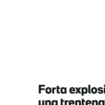
Forta explos
una trentena