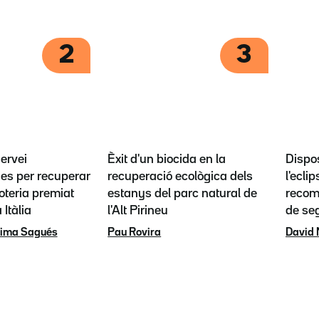
2
3
servei
Èxit d'un biocida en la
Dispos
es per recuperar
recuperació ecològica dels
l'eclip
loteria premiat
estanys del parc natural de
recoma
 Itàlia
l'Alt Pirineu
de se
rima Sagués
Pau Rovira
David