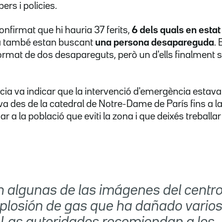
rs i policies.
onfirmat que hi hauria 37 ferits,
6 dels quals en estat
a també estan buscant
una persona desapareguda
.
rmat de dos desapareguts, però un d'ells finalment s
icia va indicar que la intervenció d'emergència estav
 va des de la catedral de Notre-Dame de París fins a la
 a la població que eviti la zona i que deixés treballar
n algunas de las imágenes del centro
explosión de gas que ha dañado vario