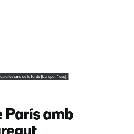
cap a les cinc de la tarda (Europa Press)
de París amb
aregut