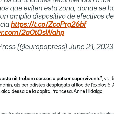
s. Las autoridades recomiendan a los
os que eviten esta zona, donde se h
un amplio dispositivo de efectivos de
cia
https://t.co/ZcoPrg26bf
tter.com/2aOtOsWahp
 Press (@europapress)
June 21, 2023
uesta nit trobem cossos o potser supervivents"
, va d
manin, als periodistes desplaçats al lloc de l'explosió. 
'alcaldessa de la capital francesa, Anne Hidalgo.
venció dels cossos de seguretat, minuts després de l'explos