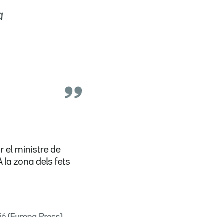
a
ir el ministre de
A la zona dels fets
ió (Europa Press)