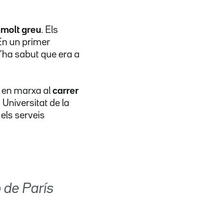
 molt greu
. Els
 En un primer
'ha sabut que era a
a en marxa al
carrer
 Universitat de la
 els serveis
 de París
s