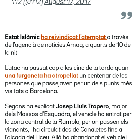
 112 (@112)
August 17, 2017
Estat Islàmic
ha reivindicat l'atemptat
a través
de l'agencià de notícies Amaq, a quarts de 10 de
la nit.
L'atac ha passat cap a les cinc de la tarda quan
una furgoneta ha atropellat
un centenar de les
persones que passejaven per un dels punts més
visitats a Barcelona.
Segons ha explicat
Josep Lluís Trapero
, major
dels Mossos d'Esquadra, el vehicle ha entrat per
la zona central de la Rambla, per on passen els
vianants, i ha circulat des de Canaletes fins a
l'alçada del Liceu. Allà ha abandonat el vehicle i