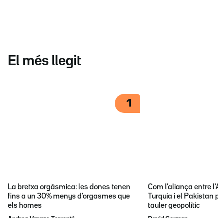
El més llegit
1
La bretxa orgàsmica: les dones tenen
Com l'aliança entre l
fins a un 30% menys d'orgasmes que
Turquia i el Pakistan 
els homes
tauler geopolític