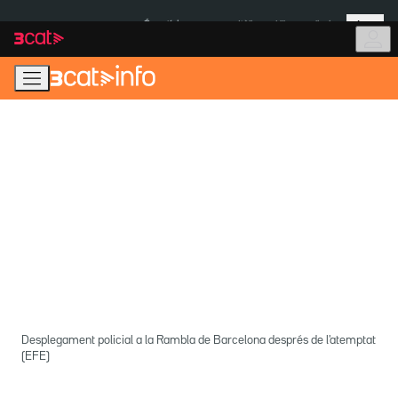
Anar
Anar
Més
a
al
És notícia:
Itàlia
Ulleres eclipsi
la
contingut
navegació
principal
Desplegament policial a la Rambla de Barcelona després de l'atemptat
(EFE)