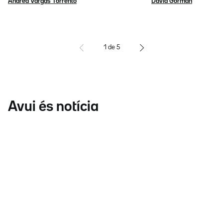
Andrea Vargas Torrentó
David Gorman
1
de
5
Avui és notícia