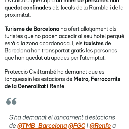
Es calcula que cap a
un miler de persones han
quedat confinades
als locals de la Rambla i de la
proximitat.
Turisme de Barcelona
ha ofert allotjament als
turistes que no poden accedir al seu hotel perquè
està a la zona acordonada. I, els
taxistes
de
Barcelona han transportat gratis les persones
que han quedat atrapades per l'atemptat.
Protecció Civil també ha demanat que es
tanquessin les estacions de
Metro, Ferrocarrils
de la Generalitat i Renfe
.
S'ha demanat el tancament d'estacions
de
@TMB_Barcelona
@FGC
i
@Renfe
a