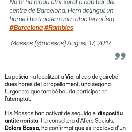
No hi ha ningú atrinxerat a cap bar del
centre de Barcelona. Hem detingut un
home i ho tractem com atac terrorista
#Barcelona
#Rambles
 Mossos (@mossos)
August 17, 2017
La policia ha localitzat a
Vic
, al cap de gairebé
dues hores de l'atropellament, una segona
furgoneta que també hauria participat en
l'atemptat.
Els Mossos han activat de seguida el
dispositiu
antiterrorista
. I la consellera d'Afers Socials,
Dolors Bassa
, ha confirmat que es tractava d'un