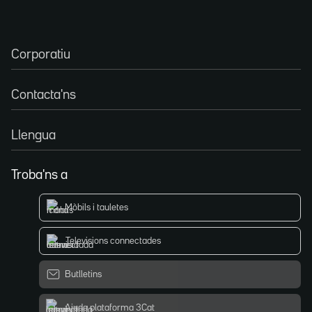
Corporatiu
Contacta'ns
Llengua
Troba'ns a
Mòbils i tauletes
Televisions connectades
Butlletins
Ajuda plataforma 3Cat