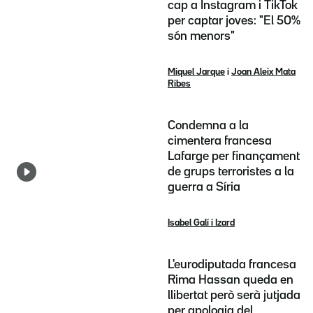
cap a Instagram i TikTok
per captar joves: "El 50%
són menors"
Miquel Jarque
i
Joan Aleix Mata
Ribes
Condemna a la
cimentera francesa
Lafarge per finançament
de grups terroristes a la
guerra a Síria
Isabel Galí i Izard
L'eurodiputada francesa
Rima Hassan queda en
llibertat però serà jutjada
per apologia del