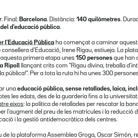
r
. Final:
Barcelona
. Distància:
140 quilòmetres
. Dura
odel d'educació pública
.
r l'Educació Pública
ha començat a caminar aquest
la consellera d'Educació, Irene Rigau, estiueja. La p
 aquesta primera etapa unes
150 persones
que han d
 a Ripoll
llançant crits com "Rigau divina, treballa d'int
la pública!". Per a tota la ruta hi ha unes 300 persones
sar una
educació pública, sense retallades, laica, inc
tes les edats, des de la guarderia fins a la universitat.
tre eixos
: la política de retallades per rescatar la banca
per l'augment del preu de les matrícules i la reducció d
ucació i la gestió antidemocràtica dels centres.
eu de la plataforma Assemblea Groga, Oscar Simón, r