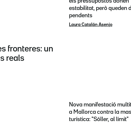
els pressupostos donen
estabilitat, però queden 
pendents
Laura Catalán Asenjo
es fronteres: un
s reals
Nova manifestació multi
a Mallorca contra la mas
turística: "Sóller, al límit"