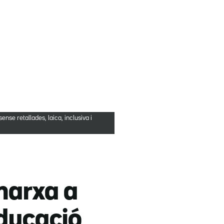
nse retallades, laica, inclusiva i
marxa a
educació