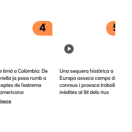
4
5
e timó a Colòmbia: De
Una sequera històrica a
riella ja posa rumb a
Europa asseca camps de
ceptes de l'extrema
conreus i provoca troballes
 americana
inèdites al llit dels rius
iosca