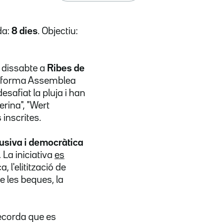
da:
8 dies
. Objectiu:
 dissabte a
Ribes de
lataforma Assemblea
esafiat la pluja i han
erina", "Wert
 inscrites.
lusiva i democràtica
 La iniciativa
es
, l'elitització de
e les beques, la
ecorda que es