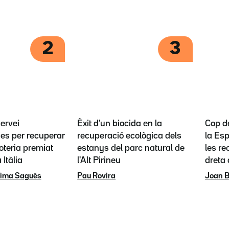
2
3
servei
Èxit d'un biocida en la
Cop d
es per recuperar
recuperació ecològica dels
la Esp
loteria premiat
estanys del parc natural de
les re
 Itàlia
l'Alt Pirineu
dreta
rima Sagués
Pau Rovira
Joan B