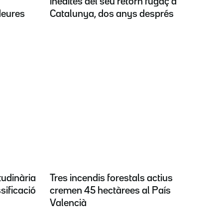
inèdites del seu retorn fugaç a
deures
Catalunya, dos anys després
tudinària
Tres incendis forestals actius
sificació
cremen 45 hectàrees al País
Valencià