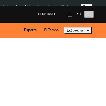
Més
Tailàndia
Multa a Meta
Menors Ceuta
Àtic Ayuso
CORPORATIU
Esports
El Temps
Directes