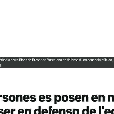
stància entre Ribes de Freser de Barcelona en defensa d'una educació pública, se
)
rsones es posen en 
ser en defensa de l'