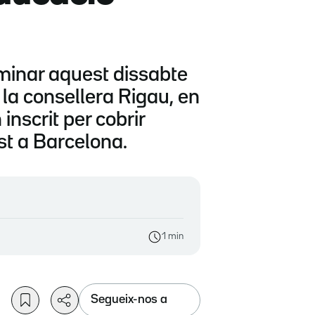
minar aquest dissabte
la consellera Rigau, en
nscrit per cobrir
ost a Barcelona.
1 min
Segueix-nos a