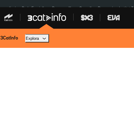
res eclipsi
De la Espriella
Dos anys Illa
Granollers Paraguai
Institut 
 3CatInfo
Explora