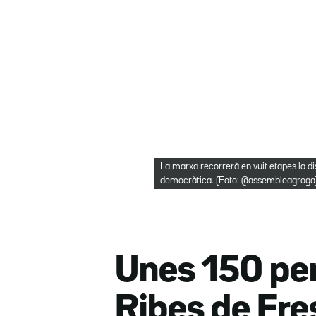
La marxa recorrerà en vuit etapes la di
democràtica. (Foto: @assembleagroga
Unes 150 pe
Ribes de Fre