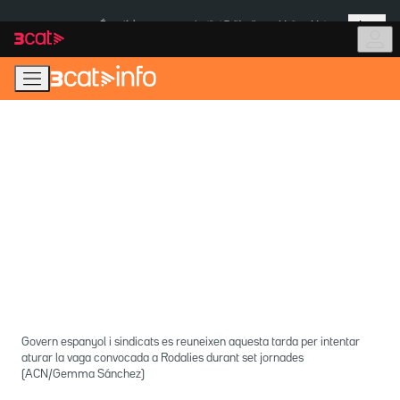
Anar
Anar
Més
a
al
És notícia:
Institut Tailàndia
Multa a Meta
la
contingut
navegació
principal
Govern espanyol i sindicats es reuneixen aquesta tarda per intentar
aturar la vaga convocada a Rodalies durant set jornades
(ACN/Gemma Sánchez)