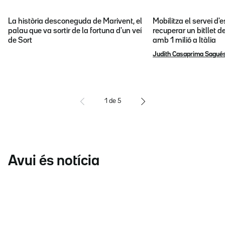
La història desconeguda de Marivent, el
Mobilitza el servei d
palau que va sortir de la fortuna d'un veí
recuperar un bitllet d
de Sort
amb 1 milió a Itàlia
Judith Casaprima Sagué
1
de
5
Avui és notícia