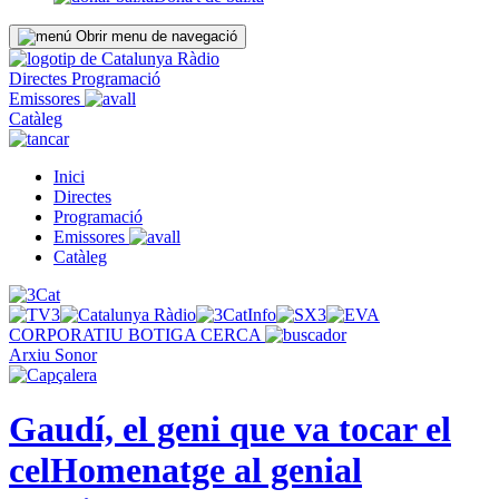
Obrir menu de navegació
Directes
Programació
Emissores
Catàleg
Inici
Directes
Programació
Emissores
Catàleg
CORPORATIU
BOTIGA
CERCA
Arxiu Sonor
Gaudí, el geni que va tocar el
cel
Homenatge al genial