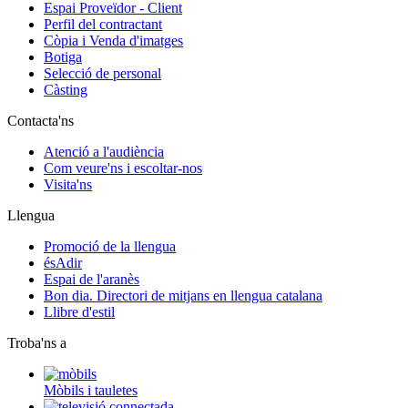
Espai Proveïdor - Client
Perfil del contractant
Còpia i Venda d'imatges
Botiga
Selecció de personal
Càsting
Contacta'ns
Atenció a l'audiència
Com veure'ns i escoltar-nos
Visita'ns
Llengua
Promoció de la llengua
ésAdir
Espai de l'aranès
Bon dia. Directori de mitjans en llengua catalana
Llibre d'estil
Troba'ns a
Mòbils i tauletes