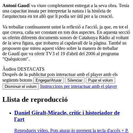
Antoni Gaud
í va viure completament entregat a la seva obra. Tenia
una capacitat innata per interpretar la natura i la història de
l'arquitectura en tot allò que li podia ser útil per a la creació.
​Va treballar contínuament unint la reflexió a l'acció, ja que, en tot el
que creava, calia ser constant en tots dos aspectes. En aquesta secció
us oferim diferents documents sonors de Catalunya Ràdio al voltant
de la seva figura, que trobareu al capdavall de la pàgina. També us
proposem que mireu aquest vídeo sobre la manera de treballar
de Gaudí que va oferir TV3 el 19 d'abril del 2006 al programa
"Quèquicom".
Àudios DESTACATS
Després de la publicitat pots interactuar amb el player amb els
següents botons
Engegar/Aturar
Silenciar
Pujar el volum
Instruccions per interactuar amb el player
Disminuir el volum
Llista de reproducció
Daniel Giralt-Miracle, crític i historiador de
l'art
Reprodueix vídeo. Pots aturar-lo prement la tecla d'accés + P.