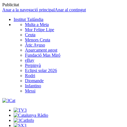
Publicitat
Anar a la navegació principal
Anar al contingut
Institut Tailàndia
Multa a Meta
Mor Felipe Lipe
Ceuta
Menors Ceuta
Àtic Ayuso
Aparcament agost
Fundació Mas Miró
eBay
Perpinyà
Eclipsi solar 2026
Rodri
Diomande
Infantino
Messi