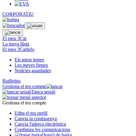
CORPORATIU
El meu 3Cat
La meva llista
El meu 3CatInfo
Els meus temes
Les meves firmes
Notícies guardades
Butlletins
Gestiona el teu compte
Tanca sessió
Gestiona el teu compte
Edita el teu perfil
Canvia la contrasenya
Canvia l'adreça electrònica
Configura les comunicacions
Dona't de baixa