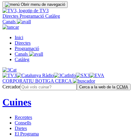
Obrir menu de navegació
Directes
Programació
Catàleg
Canals
Inici
Directes
Programació
Canals
Catàleg
CORPORATIU
BOTIGA
CERCA
Cercador
Cerca a la web de la
CCMA
Cuines
Receptes
Consells
Dietes
El Programa