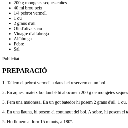
200 g mongetes seques cuites
40 ml brou peix
1/4 pebrot vermell
1 ou
2 grans d'all
Oli d'oliva suau
Vinagre d'alfàbrega
Alfàbrega
Pebre
Sal
Publicitat
PREPARACIÓ
1. Tallem el pebrot vermell a daus i el reservem en un bol.
2. En aquest mateix bol també hi abocarem 200 g de mongetes seques 
3. Fem una maionesa. En un got batedor hi posem 2 grans d'all, 1 ou, ol
4. En una llauna, hi posem el contingut del bol. A sobre, hi posem el t
5. Ho fiquem al forn 15 minuts, a 180º.