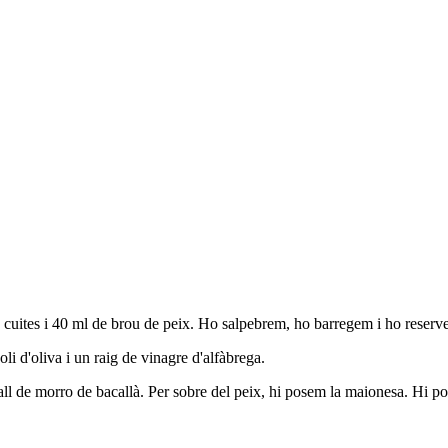
cuites i 40 ml de brou de peix. Ho salpebrem, ho barregem i ho reserv
i d'oliva i un raig de vinagre d'alfàbrega.
all de morro de bacallà. Per sobre del peix, hi posem la maionesa. Hi pose