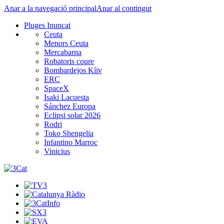
Anar a la navegació principal
Anar al contingut
Pluges Inuncat
Ceuta
Menors Ceuta
Mercabarna
Robatoris coure
Bombardejos Kíiv
ERC
SpaceX
Isaki Lacuesta
Sánchez Europa
Eclipsi solar 2026
Rodri
Toko Shengelia
Infantino Marroc
Vinicius