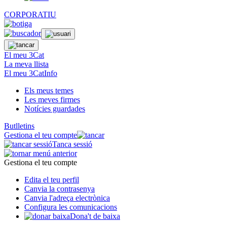
CORPORATIU
El meu 3Cat
La meva llista
El meu 3CatInfo
Els meus temes
Les meves firmes
Notícies guardades
Butlletins
Gestiona el teu compte
Tanca sessió
Gestiona el teu compte
Edita el teu perfil
Canvia la contrasenya
Canvia l'adreça electrònica
Configura les comunicacions
Dona't de baixa