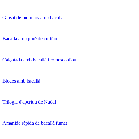
Guisat de piquillos amb bacallà
Bacallà amb puré de coliflor
Calçotada amb bacallà i romesco d'ou
Bledes amb bacallà
Trilogia d'aperitiu de Nadal
Amanida ràpida de bacallà fumat