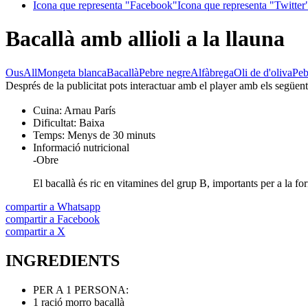
Icona que representa "Facebook"
Icona que representa "Twitter
Bacallà amb allioli a la llauna
Ous
All
Mongeta blanca
Bacallà
Pebre negre
Alfàbrega
Oli de d'oliva
Peb
Després de la publicitat pots interactuar amb el player amb els següen
Cuina:
Arnau París
Dificultat:
Baixa
Temps:
Menys de 30 minuts
Informació nutricional
-
Obre
El bacallà és ric en vitamines del grup B, importants per a la f
compartir a Whatsapp
compartir a Facebook
compartir a X
INGREDIENTS
PER A 1 PERSONA:
1 ració morro bacallà