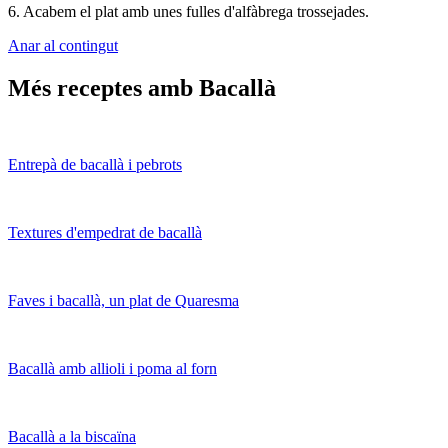
6. Acabem el plat amb unes fulles d'alfàbrega trossejades.
Anar al contingut
Més receptes amb Bacallà
Entrepà de bacallà i pebrots
Textures d'empedrat de bacallà
Faves i bacallà, un plat de Quaresma
Bacallà amb allioli i poma al forn
Bacallà a la biscaïna