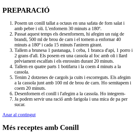
PREPARACIÓ
Posem un conill tallat a octaus en una safata de forn salat i
amb pebre i oli. L'enfornem 30 minuts a 180º.
Passat aquest temps els desenfornem, hi afegim un raig de
brandi, 500 ml de brou de carn i el tornem a enfornar 40
minuts a 180º i cada 15 minuts l'anirem girant.
Tallem a brunesa 1 pastanaga, 1 ceba, 1 branca d'api, 1 porro i
2 grans d'all. Els posem en una cassola al foc amb oli i llard
prèviament escalfats i els enrossim durant 20 minuts.
Tallem en quatre parts 1 botifarra i la coem 4 minuts a la
cassola.
Tenim 2 dotzenes de cargols ja cuits i escorreguts. Els afegim
a la cassola junt amb 100 ml de brou de carn. Ho semitapem i
coem 20 minuts.
Desenfornem el conill i l'afegim a la cassola. Ho integrem-
Ja podem servir una ració amb farigola i una mica de pa per
sucar.
Anar al contingut
Més receptes amb Conill