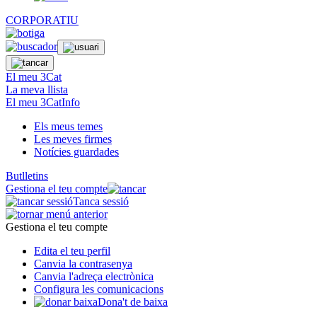
CORPORATIU
El meu 3Cat
La meva llista
El meu 3CatInfo
Els meus temes
Les meves firmes
Notícies guardades
Butlletins
Gestiona el teu compte
Tanca sessió
Gestiona el teu compte
Edita el teu perfil
Canvia la contrasenya
Canvia l'adreça electrònica
Configura les comunicacions
Dona't de baixa