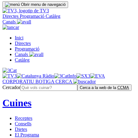
Obrir menu de navegació
Directes
Programació
Catàleg
Canals
Inici
Directes
Programació
Canals
Catàleg
CORPORATIU
BOTIGA
CERCA
Cercador
Cerca a la web de la
CCMA
Cuines
Receptes
Consells
Dietes
El Programa