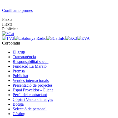
Conill amb prunes
Flexta
Flexta
Publicitat
Corporatiu
El grup
Transparència
Responsabilitat social
Fundació La Marató
Premsa
Publicitat
Vendes internacionals
Presentació de projectes
Espai Proveïdor - Client
Perfil del contractant
Còpia i Venda d'imatges
Botiga
Selecció de personal
Càsting