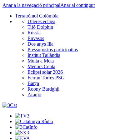
Anar a la navegació principal
Anar al contingut
Terratrèmol Colòmbia
Ulleres eclipsi
Tifó Dolphin
Rússia
Envasos
Dos anys Illa
Pressupostos participatius
Institut Tailàndia
Multa a Meta
Menors Ceuta
Eclipsi solar 2026
Ferran Torres PSG
Barça
Roony Bardghji
Araujo