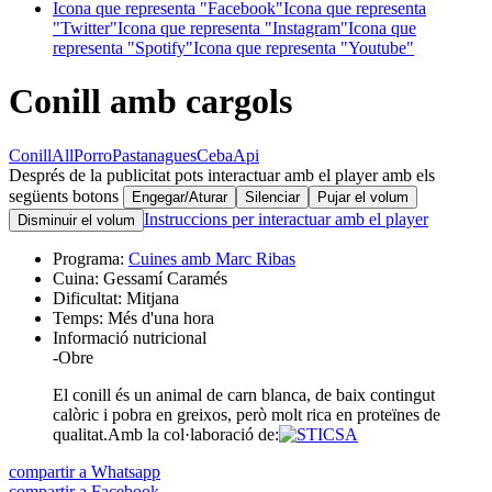
Icona que representa "Facebook"
Icona que representa
"Twitter"
Icona que representa "Instagram"
Icona que
representa "Spotify"
Icona que representa "Youtube"
Conill amb cargols
Conill
All
Porro
Pastanagues
Ceba
Api
Després de la publicitat pots interactuar amb el player amb els
següents botons
Engegar/Aturar
Silenciar
Pujar el volum
Instruccions per interactuar amb el player
Disminuir el volum
Programa:
Cuines amb Marc Ribas
Cuina:
Gessamí Caramés
Dificultat:
Mitjana
Temps:
Més d'una hora
Informació nutricional
-
Obre
El conill és un animal de carn blanca, de baix contingut
calòric i pobra en greixos, però molt rica en proteïnes de
qualitat.
Amb la col·laboració de:
compartir a Whatsapp
compartir a Facebook