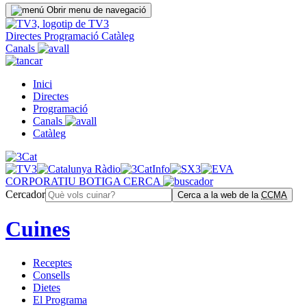
Obrir menu de navegació
Directes
Programació
Catàleg
Canals
Inici
Directes
Programació
Canals
Catàleg
CORPORATIU
BOTIGA
CERCA
Cercador
Cerca a la web de la
CCMA
Cuines
Receptes
Consells
Dietes
El Programa