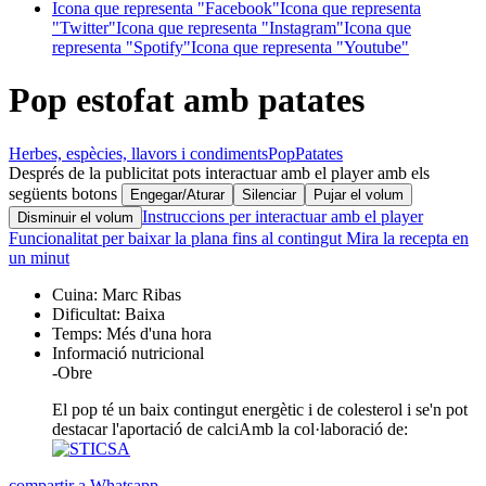
Icona que representa "Facebook"
Icona que representa
"Twitter"
Icona que representa "Instagram"
Icona que
representa "Spotify"
Icona que representa "Youtube"
Pop estofat amb patates
Herbes, espècies, llavors i condiments
Pop
Patates
Després de la publicitat pots interactuar amb el player amb els
següents botons
Engegar/Aturar
Silenciar
Pujar el volum
Instruccions per interactuar amb el player
Disminuir el volum
Funcionalitat per baixar la plana fins al contingut
Mira la recepta en
un minut
Cuina:
Marc Ribas
Dificultat:
Baixa
Temps:
Més d'una hora
Informació nutricional
-
Obre
El pop té un baix contingut energètic i de colesterol i se'n pot
destacar l'aportació de calci
Amb la col·laboració de:
compartir a Whatsapp