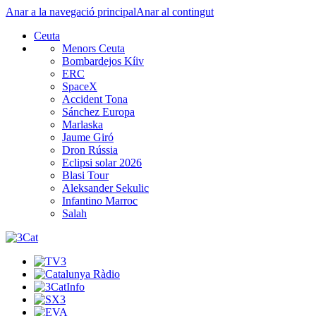
Anar a la navegació principal
Anar al contingut
Ceuta
Menors Ceuta
Bombardejos Kíiv
ERC
SpaceX
Accident Tona
Sánchez Europa
Marlaska
Jaume Giró
Dron Rússia
Eclipsi solar 2026
Blasi Tour
Aleksander Sekulic
Infantino Marroc
Salah