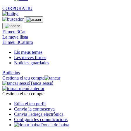
CORPORATIU
El meu 3Cat
La meva llista
El meu 3CatInfo
Els meus temes
Les meves firmes
Notícies guardades
Butlletins
Gestiona el teu compte
Tanca sessió
Gestiona el teu compte
Edita el teu perfil
Canvia la contrasenya
Canvia l'adreça electrònica
Configura les comunicacions
Dona't de baixa