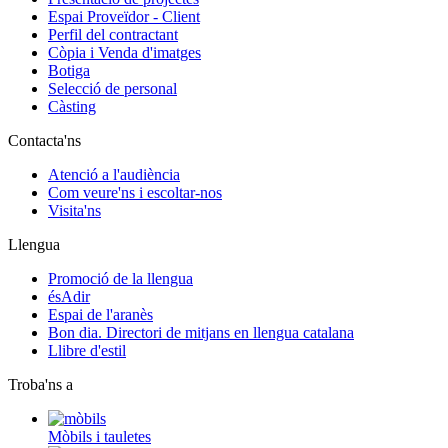
Espai Proveïdor - Client
Perfil del contractant
Còpia i Venda d'imatges
Botiga
Selecció de personal
Càsting
Contacta'ns
Atenció a l'audiència
Com veure'ns i escoltar-nos
Visita'ns
Llengua
Promoció de la llengua
ésAdir
Espai de l'aranès
Bon dia. Directori de mitjans en llengua catalana
Llibre d'estil
Troba'ns a
Mòbils i tauletes