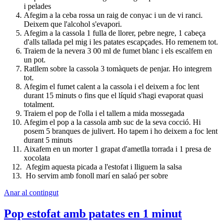
i pelades
Afegim a la ceba rossa un raig de conyac i un de vi ranci.
Deixem que l'alcohol s'evapori.
Afegim a la cassola 1 fulla de llorer, pebre negre, 1 cabeça
d'alls tallada pel mig i les patates escapçades. Ho remenem tot.
Traiem de la nevera 3 00 ml de fumet blanc i els escalfem en
un pot.
Ratllem sobre la cassola 3 tomàquets de penjar. Ho integrem
tot.
Afegim el fumet calent a la cassola i el deixem a foc lent
durant 15 minuts o fins que el líquid s'hagi evaporat quasi
totalment.
Traiem el pop de l'olla i el tallem a mida mossegada
Afegim el pop a la cassola amb suc de la seva cocció. Hi
posem 5 branques de julivert. Ho tapem i ho deixem a foc lent
durant 5 minuts
Aixafem en un morter 1 grapat d'ametlla torrada i 1 presa de
xocolata
Afegim aquesta picada a l'estofat i lliguem la salsa
Ho servim amb fonoll marí en salaó per sobre
Anar al contingut
Pop estofat amb patates en 1 minut