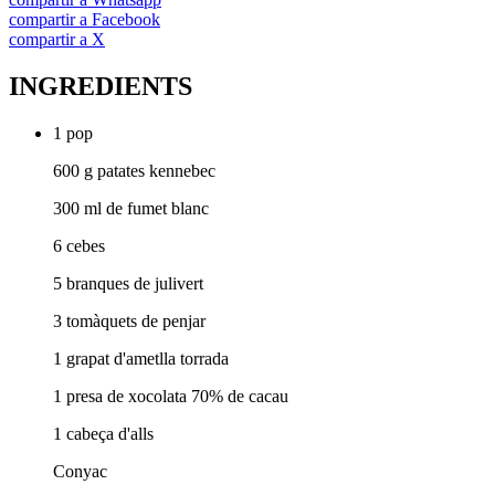
compartir a Facebook
compartir a X
INGREDIENTS
1 pop
600 g patates kennebec
300 ml de fumet blanc
6 cebes
5 branques de julivert
3 tomàquets de penjar
1 grapat d'ametlla torrada
1 presa de xocolata 70% de cacau
1 cabeça d'alls
Conyac