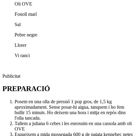
Oli OVE
Fonoll marí
Sal
Pebre negre
Llorer
Vi ranci
Publicitat
PREPARACIÓ
Posem en una olla de pressió 1 pop gros, de 1,5 kg
aproximadament. Sense posar-hi aigua, tanquem i ho fem
bullir 15 minuts. Ho deixem una hora i mitja en repòs dins
l'olla tancada.
Tallem a juliana 6 cebes i les enrossim en una cassola amb oli
OVE
Esqueixem a mida mossegada 600 g de patata kennebec netes