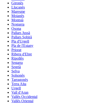
Gironès
Lluçanès
Maresme
Moianès
Montsià
Noguera
Osona
Pallars Jussà
Pallars Sobirà
Pla d'Urgell
Pla de l'Estany
Priorat
Ribera d'Ebre
Ripollès
Segarra
Segrià
Selva
Solsonès
Tarragonès
Terra Alta
Urgell
Vall d'Aran
Vallès Occidental
Vallès Oriental