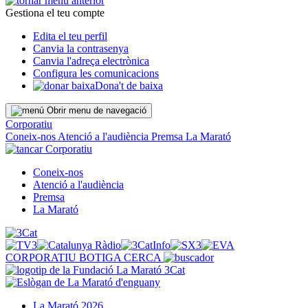
Gestiona el teu compte
Edita el teu perfil
Canvia la contrasenya
Canvia l'adreça electrònica
Configura les comunicacions
Dona't de baixa
Obrir menu de navegació
Corporatiu
Coneix-nos
Atenció a l'audiència
Premsa
La Marató
Corporatiu
Coneix-nos
Atenció a l'audiència
Premsa
La Marató
CORPORATIU
BOTIGA
CERCA
La Marató 2026