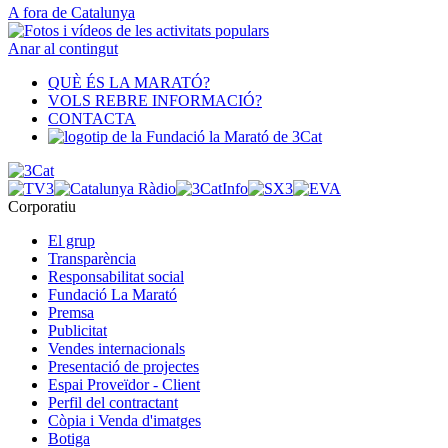
A fora de Catalunya
Anar al contingut
QUÈ ÉS LA MARATÓ?
VOLS REBRE INFORMACIÓ?
CONTACTA
Corporatiu
El grup
Transparència
Responsabilitat social
Fundació La Marató
Premsa
Publicitat
Vendes internacionals
Presentació de projectes
Espai Proveïdor - Client
Perfil del contractant
Còpia i Venda d'imatges
Botiga