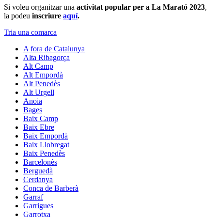
Si voleu organitzar una
activitat popular per a La Marató 2023
,
la podeu
inscriure
aquí
.
Tria una comarca
A fora de Catalunya
Alta Ribagorça
Alt Camp
Alt Empordà
Alt Penedès
Alt Urgell
Anoia
Bages
Baix Camp
Baix Ebre
Baix Empordà
Baix Llobregat
Baix Penedès
Barcelonès
Berguedà
Cerdanya
Conca de Barberà
Garraf
Garrigues
Garrotxa