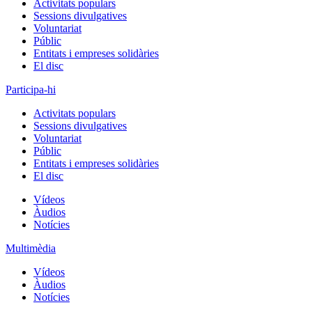
Activitats populars
Sessions divulgatives
Voluntariat
Públic
Entitats i empreses solidàries
El disc
Participa-hi
Activitats populars
Sessions divulgatives
Voluntariat
Públic
Entitats i empreses solidàries
El disc
Vídeos
Àudios
Notícies
Multimèdia
Vídeos
Àudios
Notícies