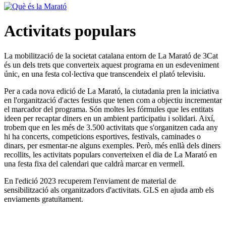
Activitats populars
La mobilització de la societat catalana entorn de La Marató de 3Cat
és un dels trets que converteix aquest programa en un esdeveniment
únic, en una festa col·lectiva que transcendeix el plató televisiu.
Per a cada nova edició de La Marató, la ciutadania pren la iniciativa
en l'organització d'actes festius que tenen com a objectiu incrementar
el marcador del programa. Són moltes les fórmules que les entitats
ideen per recaptar diners en un ambient participatiu i solidari. Així,
trobem que en les més de 3.500 activitats que s'organitzen cada any
hi ha concerts, competicions esportives, festivals, caminades o
dinars, per esmentar-ne alguns exemples. Però, més enllà dels diners
recollits, les activitats populars converteixen el dia de La Marató en
una festa fixa del calendari que caldrà marcar en vermell.
En l'edició 2023 recuperem l'enviament de material de
sensibilització als organitzadors d'activitats. GLS en ajuda amb els
enviaments gratuïtament.