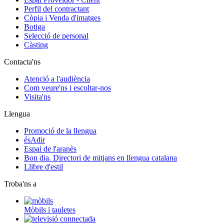
Perfil del contractant
Còpia i Venda d'imatges
Botiga
Selecció de personal
Càsting
Contacta'ns
Atenció a l'audiència
Com veure'ns i escoltar-nos
Visita'ns
Llengua
Promoció de la llengua
ésAdir
Espai de l'aranès
Bon dia. Directori de mitjans en llengua catalana
Llibre d'estil
Troba'ns a
Mòbils i tauletes