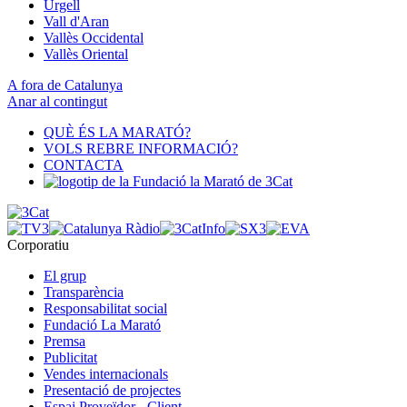
Urgell
Vall d'Aran
Vallès Occidental
Vallès Oriental
A fora de Catalunya
Anar al contingut
QUÈ ÉS LA MARATÓ?
VOLS REBRE INFORMACIÓ?
CONTACTA
Corporatiu
El grup
Transparència
Responsabilitat social
Fundació La Marató
Premsa
Publicitat
Vendes internacionals
Presentació de projectes
Espai Proveïdor - Client