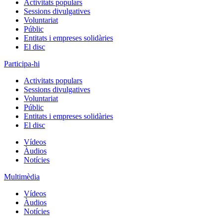
Activitats populars
Sessions divulgatives
Voluntariat
Públic
Entitats i empreses solidàries
El disc
Participa-hi
Activitats populars
Sessions divulgatives
Voluntariat
Públic
Entitats i empreses solidàries
El disc
Vídeos
Àudios
Notícies
Multimèdia
Vídeos
Àudios
Notícies