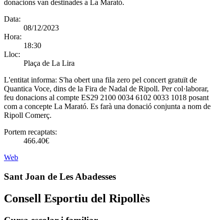
donacions van destinades a La Marató.
Data:
08/12/2023
Hora:
18:30
Lloc:
Plaça de La Lira
L'entitat informa:
S'ha obert una fila zero pel concert gratuït de
Quantica Voce, dins de la Fira de Nadal de Ripoll. Per col·laborar,
feu donacions al compte ES29 2100 0034 6102 0033 1018 posant
com a concepte La Marató. Es farà una donació conjunta a nom de
Ripoll Comerç.
Portem recaptats:
466.40€
Web
Sant Joan de Les Abadesses
Consell Esportiu del Ripollès