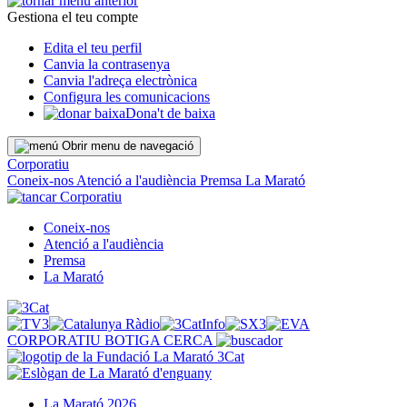
Gestiona el teu compte
Edita el teu perfil
Canvia la contrasenya
Canvia l'adreça electrònica
Configura les comunicacions
Dona't de baixa
Obrir menu de navegació
Corporatiu
Coneix-nos
Atenció a l'audiència
Premsa
La Marató
Corporatiu
Coneix-nos
Atenció a l'audiència
Premsa
La Marató
CORPORATIU
BOTIGA
CERCA
La Marató 2026