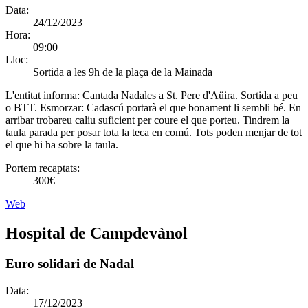
Data:
24/12/2023
Hora:
09:00
Lloc:
Sortida a les 9h de la plaça de la Mainada
L'entitat informa:
Cantada Nadales a St. Pere d'Aüira. Sortida a peu
o BTT. Esmorzar: Cadascú portarà el que bonament li sembli bé. En
arribar trobareu caliu suficient per coure el que porteu. Tindrem la
taula parada per posar tota la teca en comú. Tots poden menjar de tot
el que hi ha sobre la taula.
Portem recaptats:
300€
Web
Hospital de Campdevànol
Euro solidari de Nadal
Data:
17/12/2023