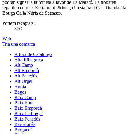
podran signar la llumineta a favor de La Marató. La trobareu
repartida entre el Restaurant Pirineu, el restaurant Can Tiranda i la
Botiga Ca la Núria de Setcases.
Portem recaptats:
87€
Web
Tria una comarca
A fora de Catalunya
Alta Ribagorça
Alt Camp
Alt Empordà
Alt Penedès
Alt Urgell
Anoia
Bages
Baix Camp
Baix Ebre
Baix Empordà
Baix Llobregat
Baix Penedès
Barcelonès
Berguedà