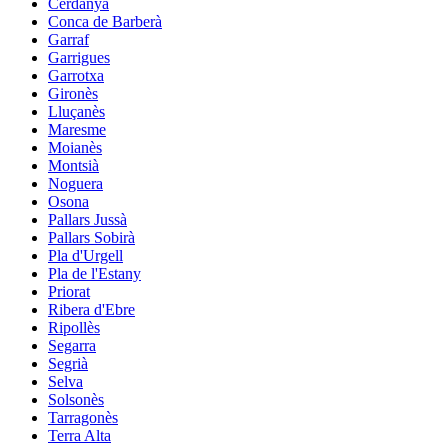
Cerdanya
Conca de Barberà
Garraf
Garrigues
Garrotxa
Gironès
Lluçanès
Maresme
Moianès
Montsià
Noguera
Osona
Pallars Jussà
Pallars Sobirà
Pla d'Urgell
Pla de l'Estany
Priorat
Ribera d'Ebre
Ripollès
Segarra
Segrià
Selva
Solsonès
Tarragonès
Terra Alta