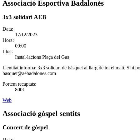
Associació Esportiva Badalonès
3x3 solidari AEB
Data:
17/12/2023
Hora:
09:00
Lloc:
Instal·lacions Plaça del Gas
L'entitat informa:
3x3 solidari de bàsquet al llarg de tot el matí. S'hi
basquet@aebadalones.com
Portem recaptats:
800€
Web
Associació gòspel sentits
Concert de gòspel
Data: