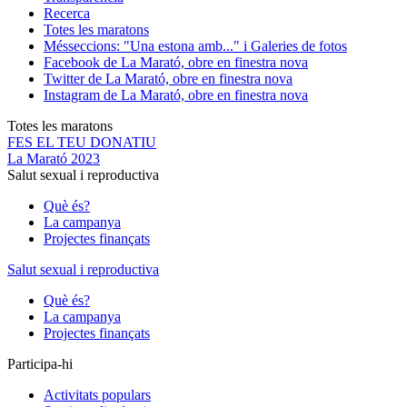
Recerca
Totes les maratons
Més
seccions: "Una estona amb..." i Galeries de fotos
Facebook de La Marató, obre en finestra nova
Twitter de La Marató, obre en finestra nova
Instagram de La Marató, obre en finestra nova
Totes les maratons
FES EL TEU DONATIU
La Marató 2023
Salut sexual i reproductiva
Què és?
La campanya
Projectes finançats
Salut sexual i reproductiva
Què és?
La campanya
Projectes finançats
Participa-hi
Activitats populars