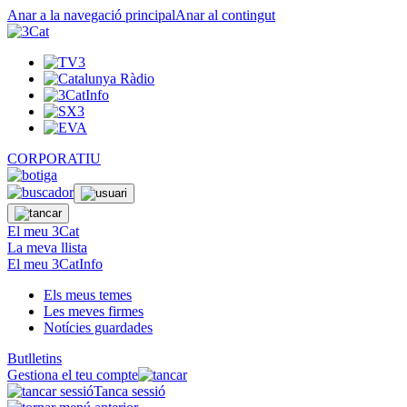
Anar a la navegació principal
Anar al contingut
CORPORATIU
El meu 3Cat
La meva llista
El meu 3CatInfo
Els meus temes
Les meves firmes
Notícies guardades
Butlletins
Gestiona el teu compte
Tanca sessió