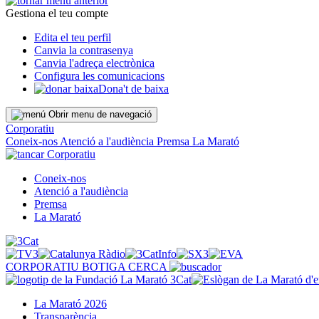
Gestiona el teu compte
Edita el teu perfil
Canvia la contrasenya
Canvia l'adreça electrònica
Configura les comunicacions
Dona't de baixa
Obrir menu de navegació
Corporatiu
Coneix-nos
Atenció a l'audiència
Premsa
La Marató
Corporatiu
Coneix-nos
Atenció a l'audiència
Premsa
La Marató
CORPORATIU
BOTIGA
CERCA
La Marató 2026
Transparència