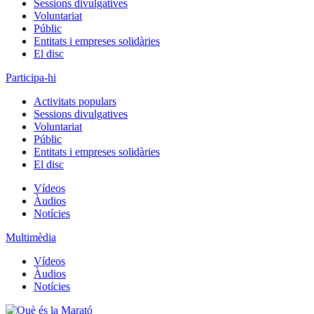
Sessions divulgatives
Voluntariat
Públic
Entitats i empreses solidàries
El disc
Participa-hi
Activitats populars
Sessions divulgatives
Voluntariat
Públic
Entitats i empreses solidàries
El disc
Vídeos
Àudios
Notícies
Multimèdia
Vídeos
Àudios
Notícies