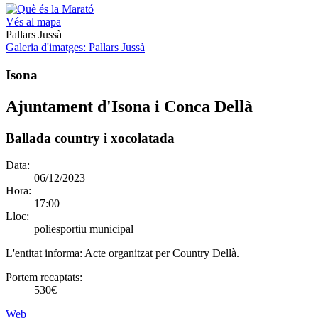
Vés al mapa
Pallars Jussà
Galeria d'imatges
: Pallars Jussà
Isona
Ajuntament d'Isona i Conca Dellà
Ballada country i xocolatada
Data:
06/12/2023
Hora:
17:00
Lloc:
poliesportiu municipal
L'entitat informa:
Acte organitzat per Country Dellà.
Portem recaptats:
530€
Web