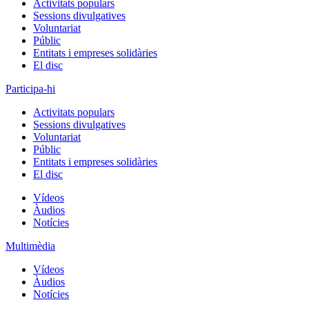
Activitats populars
Sessions divulgatives
Voluntariat
Públic
Entitats i empreses solidàries
El disc
Participa-hi
Activitats populars
Sessions divulgatives
Voluntariat
Públic
Entitats i empreses solidàries
El disc
Vídeos
Àudios
Notícies
Multimèdia
Vídeos
Àudios
Notícies