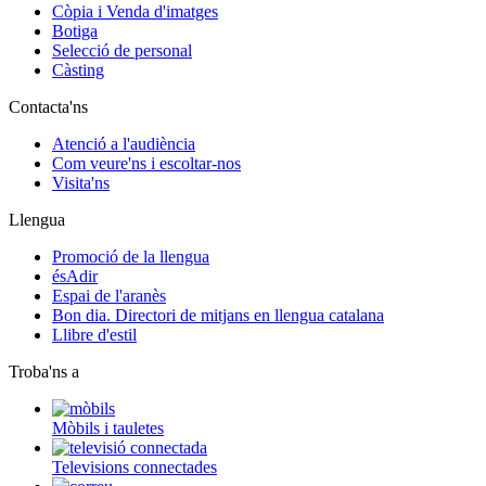
Còpia i Venda d'imatges
Botiga
Selecció de personal
Càsting
Contacta'ns
Atenció a l'audiència
Com veure'ns i escoltar-nos
Visita'ns
Llengua
Promoció de la llengua
ésAdir
Espai de l'aranès
Bon dia. Directori de mitjans en llengua catalana
Llibre d'estil
Troba'ns a
Mòbils i tauletes
Televisions connectades