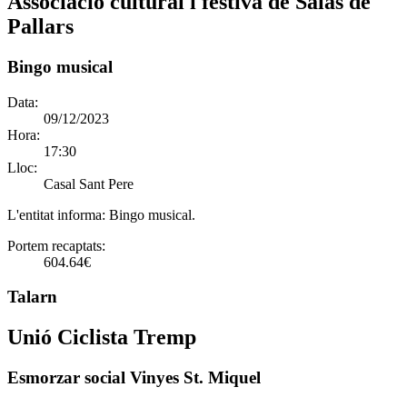
Associació cultural i festiva de Salàs de
Pallars
Bingo musical
Data:
09/12/2023
Hora:
17:30
Lloc:
Casal Sant Pere
L'entitat informa:
Bingo musical.
Portem recaptats:
604.64€
Talarn
Unió Ciclista Tremp
Esmorzar social Vinyes St. Miquel