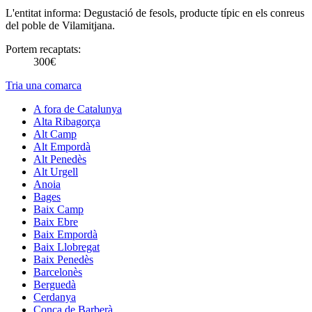
L'entitat informa:
Degustació de fesols, producte típic en els conreus
del poble de Vilamitjana.
Portem recaptats:
300€
Tria una comarca
A fora de Catalunya
Alta Ribagorça
Alt Camp
Alt Empordà
Alt Penedès
Alt Urgell
Anoia
Bages
Baix Camp
Baix Ebre
Baix Empordà
Baix Llobregat
Baix Penedès
Barcelonès
Berguedà
Cerdanya
Conca de Barberà