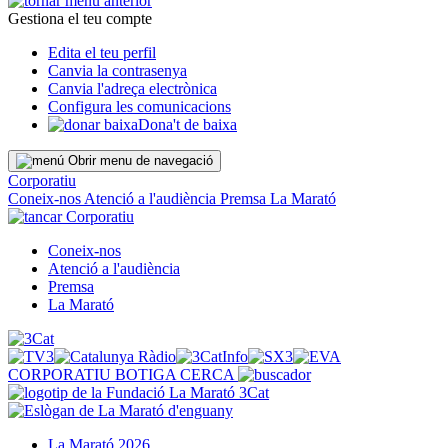
Gestiona el teu compte
Edita el teu perfil
Canvia la contrasenya
Canvia l'adreça electrònica
Configura les comunicacions
Dona't de baixa
Obrir menu de navegació
Corporatiu
Coneix-nos
Atenció a l'audiència
Premsa
La Marató
Corporatiu
Coneix-nos
Atenció a l'audiència
Premsa
La Marató
CORPORATIU
BOTIGA
CERCA
La Marató 2026