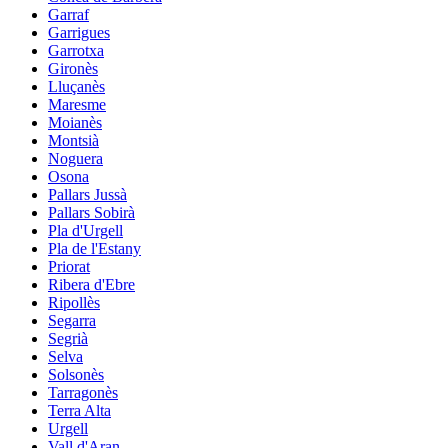
Garraf
Garrigues
Garrotxa
Gironès
Lluçanès
Maresme
Moianès
Montsià
Noguera
Osona
Pallars Jussà
Pallars Sobirà
Pla d'Urgell
Pla de l'Estany
Priorat
Ribera d'Ebre
Ripollès
Segarra
Segrià
Selva
Solsonès
Tarragonès
Terra Alta
Urgell
Vall d'Aran