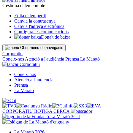
Gestiona el teu compte
Edita el teu perfil
Canvia la contrasenya
Canvia l'adreça electrònica
Configura les comunicacions
Dona't de baixa
Obrir menu de navegació
Corporatiu
Coneix-nos
Atenció a l'audiència
Premsa
La Marató
Corporatiu
Coneix-nos
Atenció a l'audiència
Premsa
La Marató
CORPORATIU
BOTIGA
CERCA
La Marató 2026