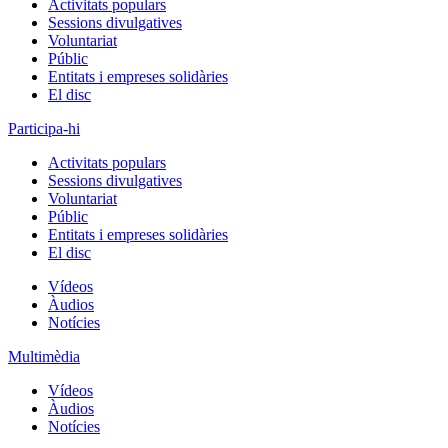
Activitats populars
Sessions divulgatives
Voluntariat
Públic
Entitats i empreses solidàries
El disc
Participa-hi
Activitats populars
Sessions divulgatives
Voluntariat
Públic
Entitats i empreses solidàries
El disc
Vídeos
Àudios
Notícies
Multimèdia
Vídeos
Àudios
Notícies