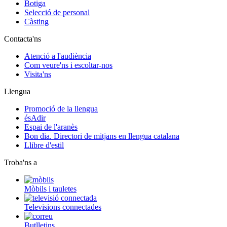
Botiga
Selecció de personal
Càsting
Contacta'ns
Atenció a l'audiència
Com veure'ns i escoltar-nos
Visita'ns
Llengua
Promoció de la llengua
ésAdir
Espai de l'aranès
Bon dia. Directori de mitjans en llengua catalana
Llibre d'estil
Troba'ns a
Mòbils i tauletes
Televisions connectades
Butlletins