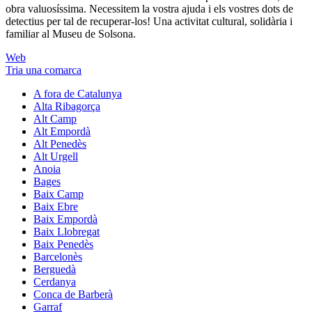
obra valuosíssima. Necessitem la vostra ajuda i els vostres dots de
detectius per tal de recuperar-los! Una activitat cultural, solidària i
familiar al Museu de Solsona.
Web
Tria una comarca
A fora de Catalunya
Alta Ribagorça
Alt Camp
Alt Empordà
Alt Penedès
Alt Urgell
Anoia
Bages
Baix Camp
Baix Ebre
Baix Empordà
Baix Llobregat
Baix Penedès
Barcelonès
Berguedà
Cerdanya
Conca de Barberà
Garraf