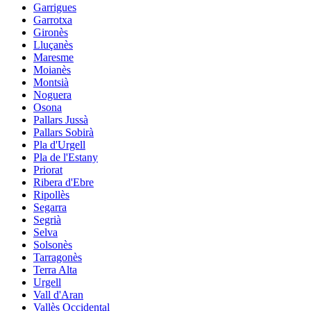
Garrigues
Garrotxa
Gironès
Lluçanès
Maresme
Moianès
Montsià
Noguera
Osona
Pallars Jussà
Pallars Sobirà
Pla d'Urgell
Pla de l'Estany
Priorat
Ribera d'Ebre
Ripollès
Segarra
Segrià
Selva
Solsonès
Tarragonès
Terra Alta
Urgell
Vall d'Aran
Vallès Occidental