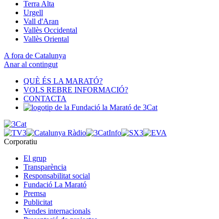
Terra Alta
Urgell
Vall d'Aran
Vallès Occidental
Vallès Oriental
A fora de Catalunya
Anar al contingut
QUÈ ÉS LA MARATÓ?
VOLS REBRE INFORMACIÓ?
CONTACTA
Corporatiu
El grup
Transparència
Responsabilitat social
Fundació La Marató
Premsa
Publicitat
Vendes internacionals