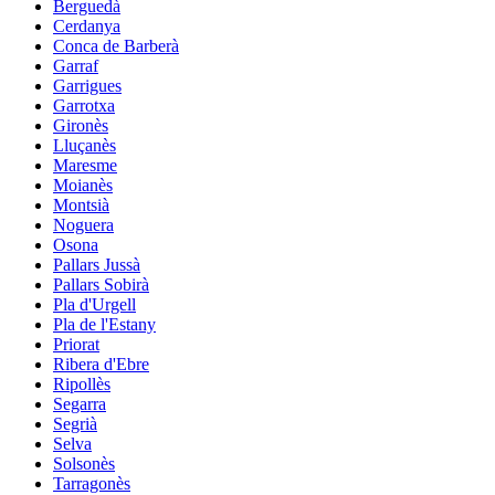
Berguedà
Cerdanya
Conca de Barberà
Garraf
Garrigues
Garrotxa
Gironès
Lluçanès
Maresme
Moianès
Montsià
Noguera
Osona
Pallars Jussà
Pallars Sobirà
Pla d'Urgell
Pla de l'Estany
Priorat
Ribera d'Ebre
Ripollès
Segarra
Segrià
Selva
Solsonès
Tarragonès