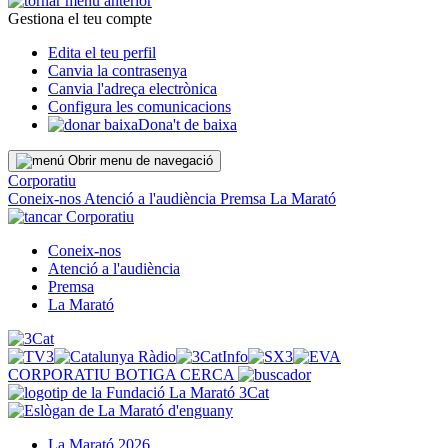
Gestiona el teu compte
Edita el teu perfil
Canvia la contrasenya
Canvia l'adreça electrònica
Configura les comunicacions
Dona't de baixa
Obrir menu de navegació
Corporatiu
Coneix-nos
Atenció a l'audiència
Premsa
La Marató
Corporatiu
Coneix-nos
Atenció a l'audiència
Premsa
La Marató
CORPORATIU
BOTIGA
CERCA
La Marató 2026