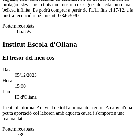
protagonistes. Uns retrats que mostren els signes de l'edat amb una
bellesa infinita. Es podrà comprar a partir de l'1/11 fins el 17/12, a la
nostra recepció o bé trucant 973463030.
Portem recaptats:
186.85€
Institut Escola d'Oliana
El tresor del meu cos
Data:
05/12/2023
Hora:
15:00
Lloc:
IE d'Oliana
L'entitat informa:
Activitat de tot l'alumnat del centre. A canvi d'una
petita aportació col·laboren amb aquesta causa i s'emporten una
manualitat.
Portem recaptats:
178€