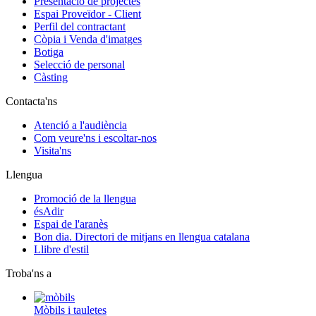
Presentació de projectes
Espai Proveïdor - Client
Perfil del contractant
Còpia i Venda d'imatges
Botiga
Selecció de personal
Càsting
Contacta'ns
Atenció a l'audiència
Com veure'ns i escoltar-nos
Visita'ns
Llengua
Promoció de la llengua
ésAdir
Espai de l'aranès
Bon dia. Directori de mitjans en llengua catalana
Llibre d'estil
Troba'ns a
Mòbils i tauletes