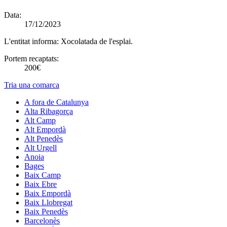
Data:
17/12/2023
L'entitat informa:
Xocolatada de l'esplai.
Portem recaptats:
200€
Tria una comarca
A fora de Catalunya
Alta Ribagorça
Alt Camp
Alt Empordà
Alt Penedès
Alt Urgell
Anoia
Bages
Baix Camp
Baix Ebre
Baix Empordà
Baix Llobregat
Baix Penedès
Barcelonès