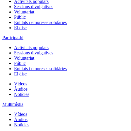
Activitats populars
Sessions divulgatives
Voluntariat
Públic
Entitats i empreses solidàries
El disc
Participa-hi
Activitats populars
Sessions divulgatives
Voluntariat
Públic
Entitats i empreses solidàries
El disc
Vídeos
Àudios
Notícies
Multimèdia
Vídeos
Àudios
Notícies