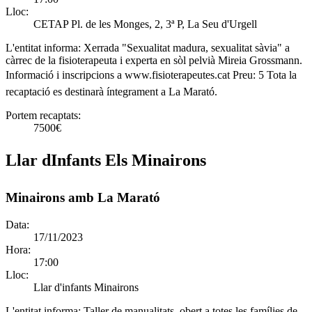
Lloc:
CETAP Pl. de les Monges, 2, 3ª P, La Seu d'Urgell
L'entitat informa:
Xerrada "Sexualitat madura, sexualitat sàvia" a
càrrec de la fisioterapeuta i experta en sòl pelvià Mireia Grossmann.
Informació i inscripcions a www.fisioterapeutes.cat Preu: 5 Tota la
recaptació es destinarà íntegrament a La Marató.
Portem recaptats:
7500€
Llar dInfants Els Minairons
Minairons amb La Marató
Data:
17/11/2023
Hora:
17:00
Lloc:
Llar d'infants Minairons
L'entitat informa:
Taller de manualitats, obert a totes les famílies de