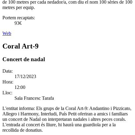
de 100 metres per cada nedador/a, com diu el nom 100 sèries de 100
metres per equip.
Portem recaptats:
93€
Web
Coral Art-9
Concert de nadal
Data:
17/12/2023
Hora:
12:00
Lloc:
Sala Francesc Tarafa
L'entitat informa:
Els grups de la Coral Art-9: Andantino i Pizzicato,
Allegro i Harmony, Interludi, País Petit oferiran a amics i familiars
un concert de Nadal on interpretaran nadales i altres peces corals.
L'entrada al concert és lliure, hi haurà una guardiola per a la
recollida de donatius.