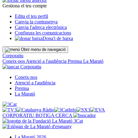
Gestiona el teu compte
Edita el teu perfil
Canvia la contrasenya
Canvia l'adreça electrònica
Configura les comunicacions
Dona't de baixa
Obrir menu de navegació
Corporatiu
Coneix-nos
Atenció a l'audiència
Premsa
La Marató
Corporatiu
Coneix-nos
Atenció a l'audiència
Premsa
La Marató
CORPORATIU
BOTIGA
CERCA
La Marató 2026