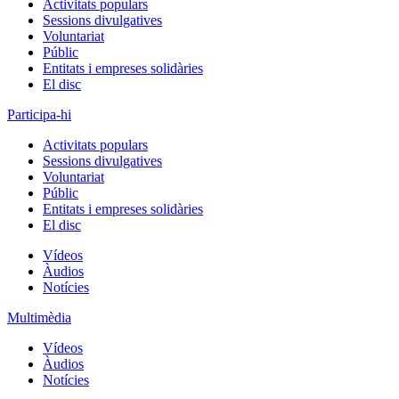
Activitats populars
Sessions divulgatives
Voluntariat
Públic
Entitats i empreses solidàries
El disc
Participa-hi
Activitats populars
Sessions divulgatives
Voluntariat
Públic
Entitats i empreses solidàries
El disc
Vídeos
Àudios
Notícies
Multimèdia
Vídeos
Àudios
Notícies