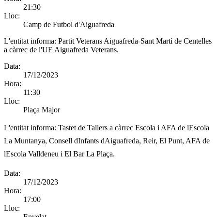
21:30
Lloc:
Camp de Futbol d'Aiguafreda
L'entitat informa:
Partit Veterans Aiguafreda-Sant Martí de Centelles
a càrrec de l'UE Aiguafreda Veterans.
Data:
17/12/2023
Hora:
11:30
Lloc:
Plaça Major
L'entitat informa:
Tastet de Tallers a càrrec Escola i AFA de lEscola
La Muntanya, Consell dInfants dAiguafreda, Reir, El Punt, AFA de
lEscola Valldeneu i El Bar La Plaça.
Data:
17/12/2023
Hora:
17:00
Lloc:
Envelat