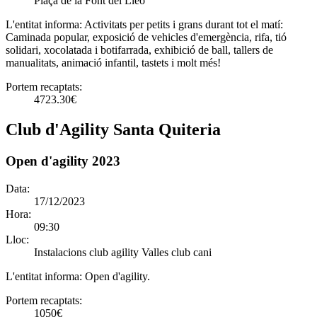
Plaça de la Font del Lleó
L'entitat informa:
Activitats per petits i grans durant tot el matí:
Caminada popular, exposició de vehicles d'emergència, rifa, tió
solidari, xocolatada i botifarrada, exhibició de ball, tallers de
manualitats, animació infantil, tastets i molt més!
Portem recaptats:
4723.30€
Club d'Agility Santa Quiteria
Open d'agility 2023
Data:
17/12/2023
Hora:
09:30
Lloc:
Instalacions club agility Valles club cani
L'entitat informa:
Open d'agility.
Portem recaptats:
1050€