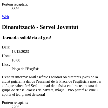
Portem recaptats:
385€
Web
Dinamització - Servei Joventut
Jornada solidària al gra!
Data:
17/12/2023
Hora:
10:00
Lloc:
Plaça de l'Esglèsia
L'entitat informa:
Matí escènic i solidari on diferents joves de la
ciutat pujaran a dal de l'escenari de la Plaça de l'església a mostrar
allò que saben fer! Serà un matí de música en directe, mostra de
grups de dansa, classes de batxata, màgia... t'ho perdràs? Vine i
aporta el teu granet de sorra!
Portem recaptats:
220€