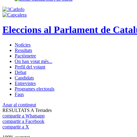
Eleccions al Parlament de Cata
Notícies
Resultats
Pactòmetre
On han votat més...
Perfil del votant
Debat
Candidats
Entrevistes
Programes electorals
Faqs
Anar al contingut
RESULTATS A Terrades
compartir a Whatsapp
compartir a Facebook
compartir a X