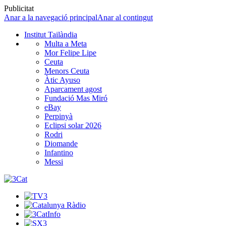
Publicitat
Anar a la navegació principal
Anar al contingut
Institut Tailàndia
Multa a Meta
Mor Felipe Lipe
Ceuta
Menors Ceuta
Àtic Ayuso
Aparcament agost
Fundació Mas Miró
eBay
Perpinyà
Eclipsi solar 2026
Rodri
Diomande
Infantino
Messi