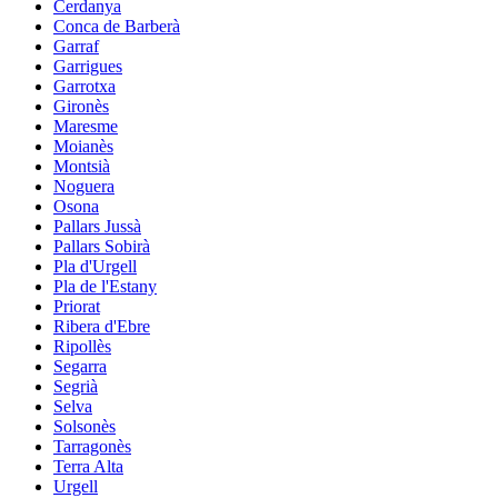
Cerdanya
Conca de Barberà
Garraf
Garrigues
Garrotxa
Gironès
Maresme
Moianès
Montsià
Noguera
Osona
Pallars Jussà
Pallars Sobirà
Pla d'Urgell
Pla de l'Estany
Priorat
Ribera d'Ebre
Ripollès
Segarra
Segrià
Selva
Solsonès
Tarragonès
Terra Alta
Urgell