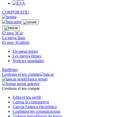
CORPORATIU
El meu 3Cat
La meva llista
El meu 3CatInfo
Els meus temes
Les meves firmes
Notícies guardades
Butlletins
Gestiona el teu compte
Tanca sessió
Gestiona el teu compte
Edita el teu perfil
Canvia la contrasenya
Canvia l'adreça electrònica
Configura les comunicacions
Dona't de baixa