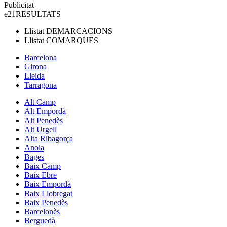
Publicitat
e21
RESULTATS
Llistat
DEMARCACIONS
Llistat
COMARQUES
Barcelona
Girona
Lleida
Tarragona
Alt Camp
Alt Empordà
Alt Penedès
Alt Urgell
Alta Ribagorça
Anoia
Bages
Baix Camp
Baix Ebre
Baix Empordà
Baix Llobregat
Baix Penedès
Barcelonès
Berguedà