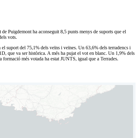
rtit de Puigdemont ha aconseguit 8,5 punts menys de suports que el
els vots.
l suport del 75,1% dels veïns i veïnes. Un 63,6% dels terradencs i
21D, que va ser històrica. A més ha pujat el vot en blanc. Un 1,9% dels
, la formació més votada ha estat JUNTS, igual que a Terrades.