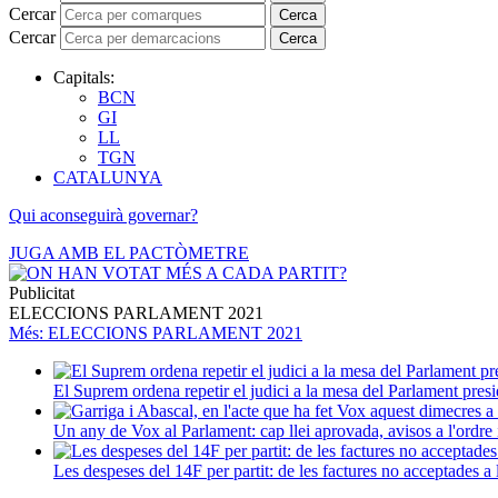
Cercar
Cerca
Cercar
Cerca
Capitals:
BCN
GI
LL
TGN
CATALUNYA
Qui aconseguirà governar?
JUGA AMB EL PACTÒMETRE
Publicitat
ELECCIONS PARLAMENT 2021
Més
: ELECCIONS PARLAMENT 2021
El Suprem ordena repetir el judici a la mesa del Parlament presi
Un any de Vox al Parlament: cap llei aprovada, avisos a l'ordre i
Les despeses del 14F per partit: de les factures no acceptades a 