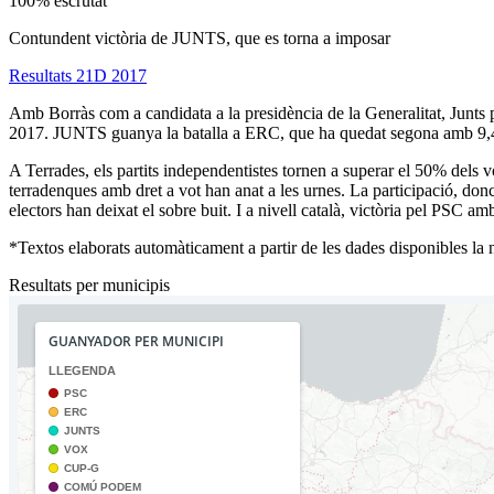
100% escrutat
Contundent victòria de JUNTS, que es torna a imposar
Resultats 21D 2017
Amb Borràs com a candidata a la presidència de la Generalitat, Junts p
2017. JUNTS guanya la batalla a ERC, que ha quedat segona amb 9,4 
A Terrades, els partits independentistes tornen a superar el 50% del
terradenques amb dret a vot han anat a les urnes. La participació, don
electors han deixat el sobre buit. I a nivell català, victòria pel PSC
*Textos elaborats automàticament a partir de les dades disponibles la ni
Resultats per municipis