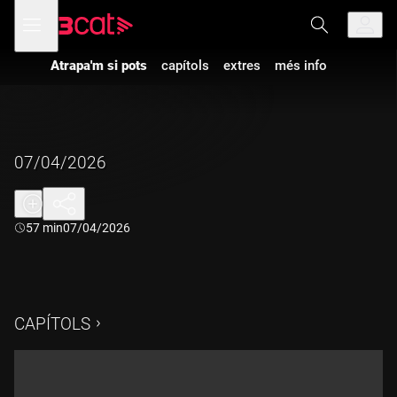
Anar
Anar
Obre
menú
a
al
de
la
contingut
navegació
navegació
Atrapa'm si pots
capítols
extres
més info
principal
07/04/2026
Durada:
57 min
07/04/2026
CAPÍTOLS