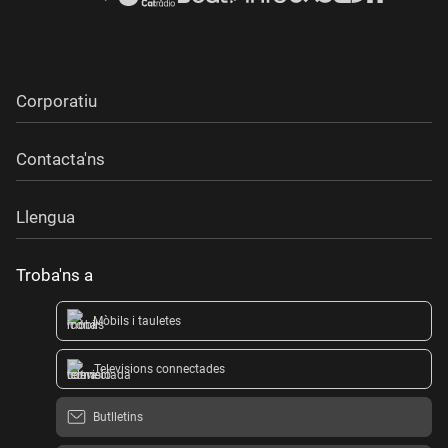
Corporatiu
Contacta'ns
Llengua
Troba'ns a
Mòbils i tauletes
Televisions connectades
Butlletins