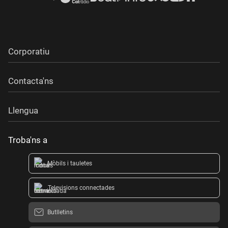
Corporatiu
Contacta'ns
Llengua
Troba'ns a
Mòbils i tauletes
Televisions connectades
Butlletins