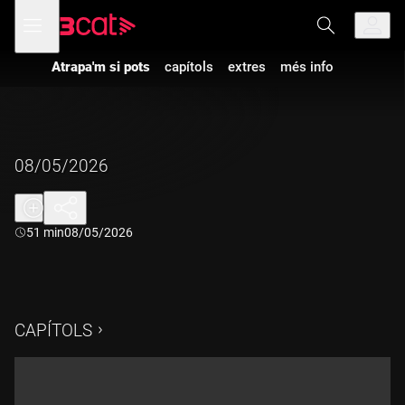
Anar
Anar
Obre
menú
a
al
de
la
contingut
navegació
navegació
Atrapa'm si pots
capítols
extres
més info
principal
08/05/2026
Durada:
51 min
08/05/2026
CAPÍTOLS