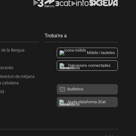
Troba'ns a
de la llengua
Mòbils i tauletes
Televisions connectades
l'aranès
Directori de mitjans
a catalana
Butlletins
til
Ajuda plataforma 3Cat