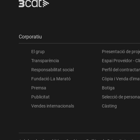
Corporatiu
El grup
Presentació de proj
Transparència
Espai Proveïdor - Cl
Responsabilitat social
Perfil del contracta
Fundació La Marató
Còpia i Venda d'im
Premsa
Botiga
Publicitat
Selecció de persona
Vendes internacionals
Càsting