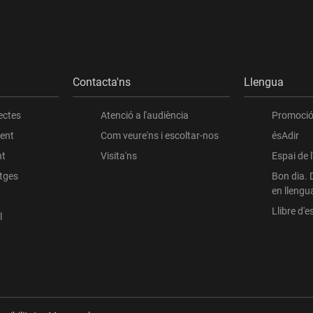
Contacta'ns
Llengua
ectes
Atenció a l'audiència
Promoció 
ient
Com veure'ns i escoltar-nos
ésAdir
nt
Visita'ns
Espai de 
atges
Bon dia. 
en llengu
Llibre d'es
l