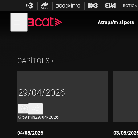
Anar
Anar
BOTIGA
a
al
la
contingut
Obre
navegació
menú
Atrapa'm si pots
de
principal
navegació
CAPÍTOLS
29/04/2026
Durada:
59 min
29/04/2026
04/08/2026
03/08/202