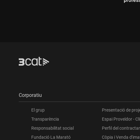
profes
tutoria
Durada:
Dur
Corporatiu
El grup
Presentació de proj
Transparència
Espai Proveïdor - Cl
Responsabilitat social
Perfil del contracta
Fundació La Marató
Còpia i Venda d'im