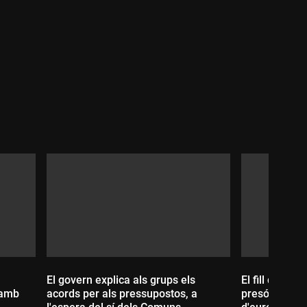
Durada:
El govern explica als grups els
El fill del f
 amb
acords per als pressupostos, a
presó pagant 