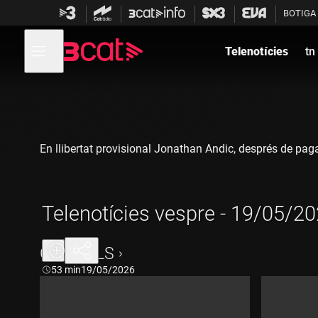
Anar
Anar
BOTIGA
a
al
la
contingut
Obre
navegació
menú
Telenotícies
tn
de
principal
navegació
En llibertat provisional Jonathan Andic, després de pagar
Telenotícies vespre - 19/05/2
CAPÍTOLS
Durada:
53 min
19/05/2026