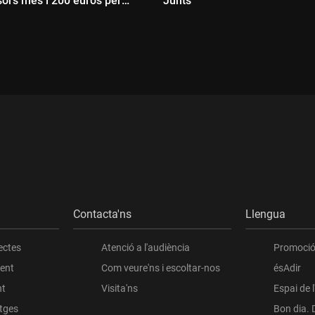
sors més i 200 euros per
Junts
Durada:
ada:
Contacta'ns
Llengua
ectes
Atenció a l'audiència
Promoció 
ient
Com veure'ns i escoltar-nos
ésAdir
nt
Visita'ns
Espai de 
atges
Bon dia. 