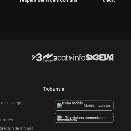
l'espera del sí dels Comuns
d'euros
Durada:
Durada:
Troba'ns a
de la llengua
Mòbils i tauletes
Televisions connectades
l'aranès
Directori de mitjans