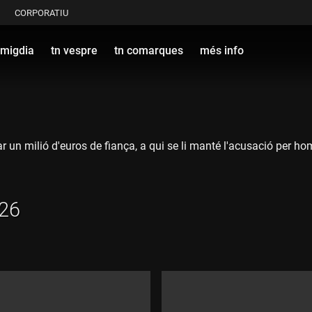
CORPORATIU
 migdia
tn vespre
tn comarques
més info
 un milió d'euros de fiança, a qui se li manté l'acusació per hom
026