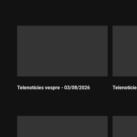
Durada:
Durada:
Telenotícies vespre - 03/08/2026
Telenotíci
Durada:
Durada: