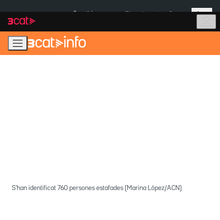
Anar
Anar
Més
a
al
És notícia:
Pluges Inuncat
Ceuta
la
contingut
navegació
principal
S'han identificat 760 persones estafades (Marina López/ACN)