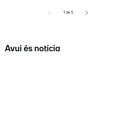
1
de
5
Avui és notícia