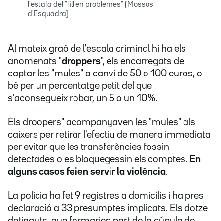
l'estafa del "fill en problemes" (Mossos
d'Esquadra)
Al mateix graó de l'escala criminal hi ha els
anomenats "
droppers
", els encarregats de
captar les "mules" a canvi de 50 o 100 euros, o
bé per un percentatge petit del que
s'aconsegueix robar, un 5 o un 10 %.
Els droopers" acompanyaven les "mules" als
caixers per retirar l'efectiu de manera immediata
per evitar que les transferències fossin
detectades o es bloquegessin els comptes.
En
alguns casos feien servir la violència
.
La policia ha fet 9 registres a domicilis i ha pres
declaració a 33 presumptes implicats. Els dotze
detinguts, que formarien part de la cúpula de