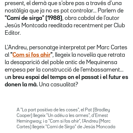
present, el demà que s'obre pas a través d'una
nostàlgia que ja no es pot controlar... Parlem de
"Camí de sirga" (1988)
, obra cabdal de l'autor
Jesús Montcada reeditada recentment per Club
Editor.
L'Andreu, personatge interpretat per Marc Cartes
al
"
Com si fos ahir
"
, llegeix la novel·la que retrata
la desaparició del poble antic de Mequinensa
empesa per la construcció de l'embassament...
u
n breu espai del temps on el passat i el futur es
donen la mà.
Una casualitat?
A "La part positiva de les coses", el Pat (Bradley
Cooper) llegeix "Un adéu a les armes", d'Ernest
Hemingway; i a "Com si fos ahir", l'Andreu (Marc
Cartes) llegeix "Camí de Sirga" de Jesús Moncada