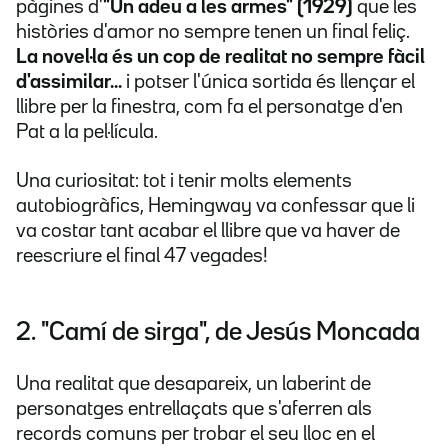
pàgines d'
"Un adeu a les armes" (1929)
que les
històries d'amor no sempre tenen un final feliç.
La novel·la és un cop de realitat no sempre fàcil
d'assimilar...
i potser l'única sortida és llençar el
llibre per la finestra, com fa el personatge d'en
Pat a la pel·lícula.
Una curiositat: tot i tenir molts elements
autobiogràfics, Hemingway va confessar que li
va costar tant acabar el llibre que va haver de
reescriure el final 47 vegades!
2. "Camí de sirga", de Jesús Moncada
Una realitat que desapareix, un laberint de
personatges entrellaçats que s'aferren als
records comuns per trobar el seu lloc en el