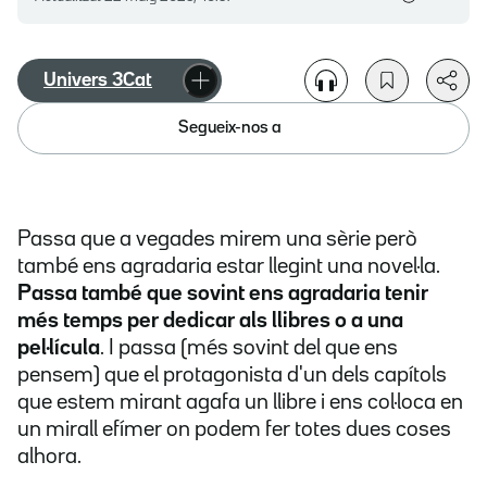
Univers 3Cat
Segueix-nos a
Passa que a vegades mirem una sèrie però
també ens agradaria estar llegint una novel·la.
Passa també que sovint ens agradaria tenir
més temps per dedicar als llibres o a una
pel·lícula
. I passa (més sovint del que ens
pensem) que el protagonista d'un dels capítols
que estem mirant agafa un llibre i ens col·loca en
un mirall efímer on podem fer totes dues coses
alhora.