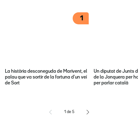
1
La història desconeguda de Marivent, el
Un diputat de Junts d
palau que va sortir de la fortuna d'un veí
de la Jonquera per ha
de Sort
per parlar català
1
de
5