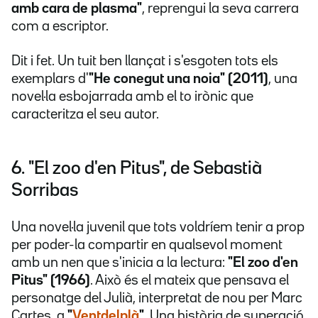
amb cara de plasma"
, reprengui la seva carrera
com a escriptor.
Dit i fet. Un tuit ben llançat i s'esgoten tots els
exemplars d'
"He conegut una noia" (2011)
, una
novel·la esbojarrada amb el to irònic que
caracteritza el seu autor.
6. "El zoo d'en Pitus", de Sebastià
Sorribas
Una novel·la juvenil que tots voldríem tenir a prop
per poder-la compartir en qualsevol moment
amb un nen que s'inicia a la lectura:
"El zoo d'en
Pitus" (1966)
. Això és el mateix que pensava el
personatge del Julià, interpretat de nou per Marc
Cartes, a
"
Ventdelplà
"
. Una història de superació