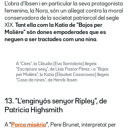
L'obra d'Ibsen i en particular la seva protagonista
femenina, la Nora, són un al·legat contra la moral
conservadora de la societat patriarcal del segle
XIX.
Tant ella com la Katia de "Bojos per
Molière" són dones empoderades que es
neguen a ser tractades com una nina
.
A "Cites", la Clàudia (Eva Santolaria) llegeix
"Escriptura sexy", de Lluís Pastor Pérez; i a "Bojos
per Molière", la Katia (Elisabet Casanovas) llegeix
"Casa de nines", de Henrik Ibsen
13. "L'enginyós senyor Ripley", de
Patricia Highsmith
A
"
Porca misèria
"
, Pere Brunet, interpretat per