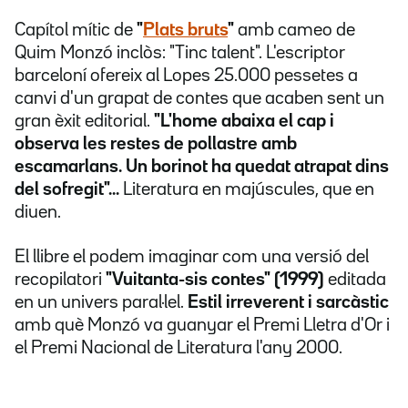
Capítol mític de
"
Plats bruts
"
amb cameo de
Quim Monzó inclòs: "Tinc talent". L'escriptor
barceloní ofereix al Lopes 25.000 pessetes a
canvi d'un grapat de contes que acaben sent un
gran èxit editorial.
"L'home abaixa el cap i
observa les restes de pollastre amb
escamarlans. Un borinot ha quedat atrapat dins
del sofregit"...
Literatura en majúscules, que en
diuen.
El llibre el podem imaginar com una versió del
recopilatori
"Vuitanta-sis contes" (1999)
editada
en un univers paral·lel.
Estil irreverent i sarcàstic
amb què Monzó va guanyar el Premi Lletra d'Or i
el Premi Nacional de Literatura l'any 2000.