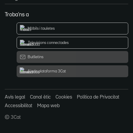
Troba'ns a
Mòbils i tauletes
Televisions connectades
Butlletins
Ajuda plataforma 3Cat
Avís legal
Canal ètic
Cookies
Política de Privacitat
Accessibilitat
Mapa web
© 3Cat