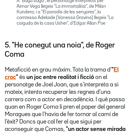
A "Buga buga", el personatge interpretat per
Aimar Vega llegeix "La immortalitat", de Milan
Kundera; i a "El paradís de les senyores", la
comtessa Adelaide (Vanessa Gravina) llegeix "La
caiguda de la casa Usher", d'Edgar Allan Poe
5. "He conegut una noia", de Roger
Coma
Metaficció en grau màxim. Tota la trama d'
"
El
crac
"
és
un joc entre realitat i ficció
on el
personatge de Joel Joan, que s'interpreta a si
mateix, intenta recuperar les regnes d'una
carrera com a actor en decadència. I què passa
quan en Roger Coma li pren el paper del general
Moragues que l'havia de fer tornar al camí de
l'èxit? Doncs que cal fer el que sigui per
aconseguir que Comas,
"un actor sense mirada