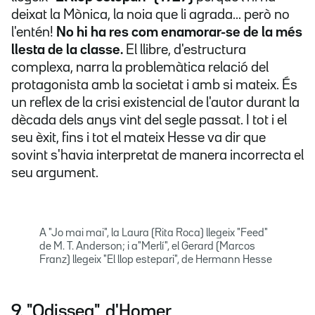
deixat la Mònica, la noia que li agrada... però no
l'entén!
No hi ha res com enamorar-se de la més
llesta de la classe.
El llibre, d'estructura
complexa, narra la problemàtica relació del
protagonista amb la societat i amb si mateix. És
un reflex de la crisi existencial de l'autor durant la
dècada dels anys vint del segle passat. I tot i el
seu èxit, fins i tot el mateix Hesse va dir que
sovint s'havia interpretat de manera incorrecta el
seu argument.
A "Jo mai mai", la Laura (Rita Roca) llegeix "Feed"
de M. T. Anderson; i a"Merlí", el Gerard (Marcos
Franz) llegeix "El llop estepari", de Hermann Hesse
9. "Odissea", d'Homer