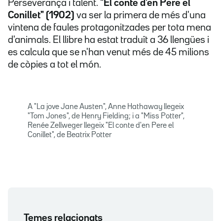
Perseverança i talent.
"El conte d'en Pere el
Conillet" (1902)
va ser la primera de més d'una
vintena de faules protagonitzades per tota mena
d'animals. El llibre ha estat traduït a 36 llengües i
es calcula que se n'han venut més de 45 milions
de còpies a tot el món.
A "La jove Jane Austen", Anne Hathaway llegeix
"Tom Jones", de Henry Fielding; i a "Miss Potter",
Renée Zellweger llegeix "El conte d'en Pere el
Conillet", de Beatrix Potter
Temes relacionats