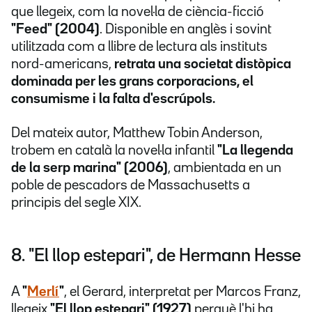
que llegeix, com la novel·la de ciència-ficció
"Feed" (2004)
. Disponible en anglès i sovint
utilitzada com a llibre de lectura als instituts
nord-americans,
retrata una societat distòpica
dominada per les grans corporacions, el
consumisme i la falta d'escrúpols.
Del mateix autor, Matthew Tobin Anderson,
trobem en català la novel·la infantil
"La llegenda
de la serp marina" (2006)
, ambientada en un
poble de pescadors de Massachusetts a
principis del segle XIX.
8. "El llop estepari", de Hermann Hesse
A
"
Merlí
"
, el Gerard, interpretat per Marcos Franz,
llegeix
"El llop estepari" (1927)
perquè l'hi ha