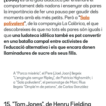
(2008)
és una guia didàctica per entendre el
comportament dels nadons i ensenyar als pares
la importància de fer una pausa per gaudir dels
moments amb els més petits. Però a
"
Sala
polivalent
"
, de la companyia La Calòrica, el que
descobreixes és que no tots els pares són iguals i
que
una ludoteca idíl·lica també es pot convertir
en una batalla campal entre activistes de
l'educació alternativa i els que encara donen
llaminadures de sucre als seus fills.
A "Porca misèria", el Pere (Joel Joan) llegeix
"L'enginyós senyor Ripley", de Patricia Highsmith; i
a "Sala polivalent", el personatge de Marc Rius
llegeix "Omple'm de petons", de Carlos González
15. "Tom Jones", de Henry Fielding