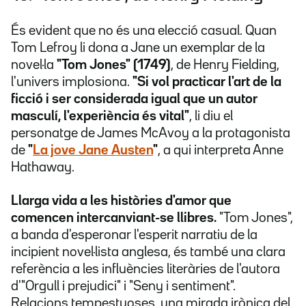
És evident que no és una elecció casual. Quan
Tom Lefroy li dona a Jane un exemplar de la
novel·la
"Tom Jones" (1749)
, de Henry Fielding,
l'univers implosiona.
"Si vol practicar l'art de la
ficció i ser considerada igual que un autor
masculí, l'experiència és vital"
, li diu el
personatge de James McAvoy a la protagonista
de
"
La jove Jane Austen
"
, a qui interpreta Anne
Hathaway.
Llarga vida a les històries d'amor que
comencen intercanviant-se llibres.
"Tom Jones",
a banda d'esperonar l'esperit narratiu de la
incipient novel·lista anglesa, és també una clara
referència a les influències literàries de l'autora
d'"Orgull i prejudici" i "Seny i sentiment".
Relacions tempestuoses, una mirada irònica del