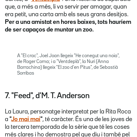
que, a més a més, li va servir per amagar, quan
era petit, una carta amb els seus grans desitjos.
Per a una amistat en hores baixes, tots hauríem
de ser capaços de muntar un zoo.
A "El crac", Joel Joan llegeix "He conegut una noia",
de Roger Coma; i a "Ventdeplà", la Nuri (Anna
Barrachina) llegeix "El zoo d'en Pitus", de Sebastià
Sorribas
7. "Feed", d'M. T. Anderson
La Laura, personatge interpretat per la Rita Roca
a
"
Jo mai mai
"
, té caràcter. És una de les joves de
la tercera temporada de la sèrie que té les coses
més clares i ho demostra pel que diu i també pel