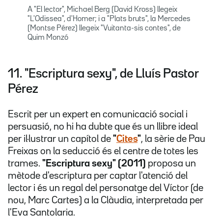
A "El lector", Michael Berg (David Kross) llegeix
"L'Odissea", d'Homer; i a "Plats bruts", la Mercedes
(Montse Pérez) llegeix "Vuitanta-sis contes", de
Quim Monzó
11. "Escriptura sexy", de Lluís Pastor
Pérez
Escrit per un expert en comunicació social i
persuasió, no hi ha dubte que és un llibre ideal
per il·lustrar un capítol de
"
Cites
"
, la sèrie de Pau
Freixas on la seducció és el centre de totes les
trames.
"Escriptura sexy" (2011)
proposa un
mètode d'escriptura per captar l'atenció del
lector i és un regal del personatge del Víctor (de
nou, Marc Cartes) a la Clàudia, interpretada per
l'Eva Santolaria.