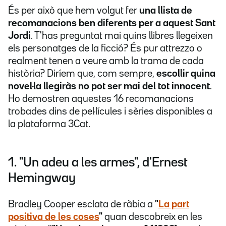
És per això que hem volgut fer
una llista de
recomanacions ben diferents per a aquest Sant
Jordi
. T'has preguntat mai quins llibres llegeixen
els personatges de la ficció? És pur attrezzo o
realment tenen a veure amb la trama de cada
història? Diríem que, com sempre,
escollir quina
novel·la llegiràs no pot ser mai del tot innocent
.
Ho demostren aquestes 16 recomanacions
trobades dins de pel·lícules i sèries disponibles a
la plataforma 3Cat.
1. "Un adeu a les armes", d'Ernest
Hemingway
Bradley Cooper esclata de ràbia a
"
La part
positiva de les coses
"
quan descobreix en les