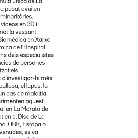
mula única de La
ha posat avui en
 minoritàries.
 vídeos en 3D i
mat la vessant
ó Biomèdica en Xarxa
mica de l'Hospital
uns dels especialistes
ències de persones
tzat els
 d'investigar-hi més.
ullosa, el lupus, la
un cas de malaltia
perimenten aquest
ral en La Marató de
t en el Disc de La
ena, OBK, Estopa o
 venudes, es va