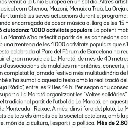
més venut a la Unió Europea en un sol dia. Altres artist
usical com Chenoa, Mazoni, Menaix a Truà, La Oreja 
fert també les seves actuacions durant el programa.
anda encarregada de posar música al llarg de les 15
ó ciutadana: 1.000 activitats populars
La potent mobi
 La Marató s'ha reflectit a partir de les connexions c
una trentena de les 1.000 activitats populars que s
esta celebrada al Parc del Fòrum de Barcelona ha re
ir el gran mosaic de La Marató, de més de 40 metres i
a d'associacions de malalties minoritàries, concerts, i
an completat la jornada festiva més multitudinària de 
bé s'ha sumat a aquesta festa amb la realització de
a Ràdio", entre les 9 i les 14 h. Per segon any consecu
port a La Marató organitzant les "Voltes solidàries" i
el tradicional partit de futbol de La Marató, en aquest
e Montcada i Reixac. A més, dins i fora del plató, La 
ts de tots els àmbits de la societat catalana, amb la 
 món de la cultura, l'esport i la política.
Més de 2.800