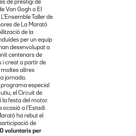
es de prestigi de
de Van Gogh o El
 L'Ensemble Taller de
 hores de La Marató
lització de la
onduïdes per un equip
'han desenvolupat a
unit centenars de
 creat a partir de
 moltes altres
la jornada.
l programa especial
tiu, el Circuit de
 la festa del motor.
a ocasió a l'Estadi
Marató ha rebut el
participació de
 voluntaris per