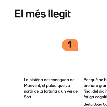
El més llegit
1
La història desconeguda de
Per què no h
Marivent, el palau que va
prendre gran
sortir de la fortuna d'un veí de
final del dia
Sort
fatiga cognit
Berta Boter C