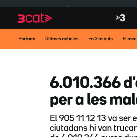
Anar
Anar
a
al
És notícia:
Pluges Inuncat
C
la
contingut
navegació
principal
Portada
Últimes notícies
En 3 minuts
El meu
6.010.366 d'
per a les mal
El 905 11 12 13 va ser 
ciutadans hi van trucar