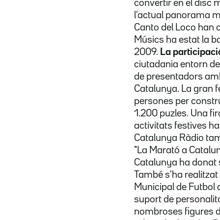
convertir en el disc 
l'actual panorama m
Canto del Loco han o
Músics ha estat la b
2009.
La participaci
ciutadania entorn de
de presentadors amb 
Catalunya. La gran f
persones per constru
1.200 puzles. Una fir
activitats festives h
Catalunya Ràdio tam
"La Marató a Cataluny
Catalunya ha donat su
També s'ha realitzat 
Municipal de Futbol d
suport de personalita
nombroses figures del