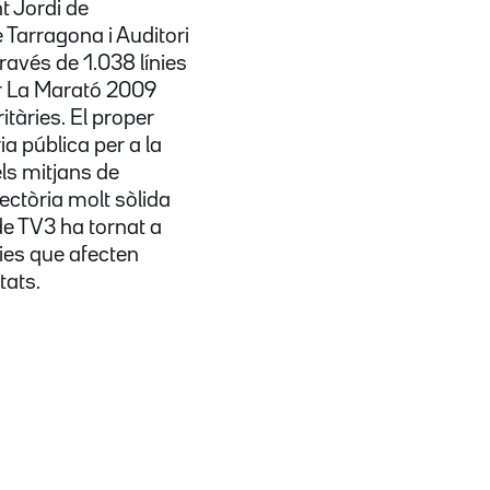
t Jordi de
 Tarragona i Auditori
ravés de 1.038 línies
r La Marató 2009
tàries. El proper
a pública per a la
ls mitjans de
ectòria molt sòlida
e TV3 ha tornat a
ties que afecten
tats.