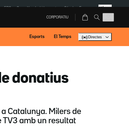
Més
ERC
SpaceX
Isaki Lacuesta
Sánchez Europa
CORPORATIU
Esports
El Temps
Directes
de donatius
 a Catalunya. Milers de
de TV3 amb un resultat