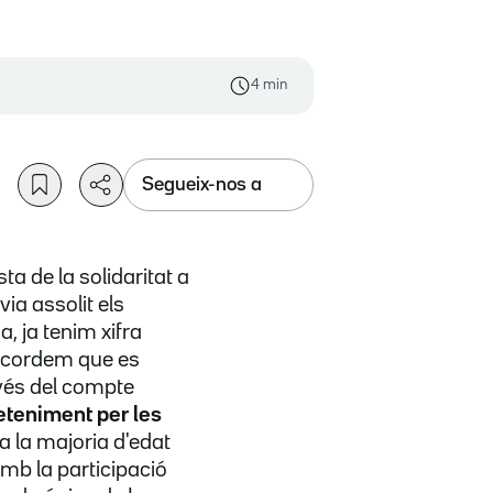
4 min
Segueix-nos a
a de la solidaritat a
ia assolit els
, ja tenim xifra
recordem que es
avés del compte
reteniment per les
a la majoria d'edat
mb la participació