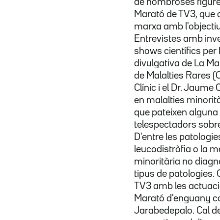
de nombroses figures
Marató de TV3, que c
marxa amb l'objectiu 
Entrevistes amb inve
shows científics pe
divulgativa de La Ma
de Malalties Rares (C
Clínic i el Dr. Jaume
en malalties minorit
que pateixen alguna m
telespectadors sobre
D'entre les patologie
leucodistròfia o la 
minoritària no diagn
tipus de patologies.
TV3 amb les actuacio
Marató d'enguany com
Jarabedepalo. Cal de