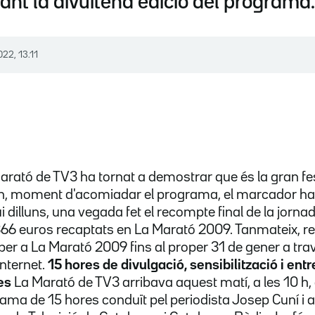
ant la divuitena edició del programa.
022, 13.11
Marató de TV3 ha tornat a demostrar que és la gran fest
 h, moment d'acomiadar el programa, el marcador hav
 dilluns, una vegada fet el recompte final de la jornada
.366 euros recaptats en La Marató 2009. Tanmateix, 
per a La Marató 2009 fins al proper 31 de gener a tr
internet.
15 hores de divulgació, sensibilització i ent
es
La Marató de TV3 arribava aquest matí, a les 10 h, 
a de 15 hores conduït pel periodista Josep Cuní i a