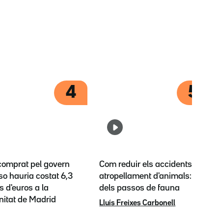
4
5
 comprat pel govern
Com reduir els accidents per
o hauria costat 6,3
atropellament d'animals: l'èxit
s d'euros a la
dels passos de fauna
itat de Madrid
Lluís Freixes Carbonell