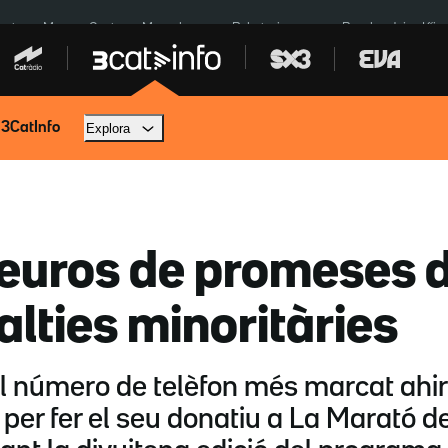
euta
Menors Ceuta
Mercabarna
Robatoris coure
Bombardejos Kíiv
 3CatInfo
Explora
euros de promeses 
alties minoritàries
el número de telèfon més marcat ahir
 per fer el seu donatiu a La Marató 