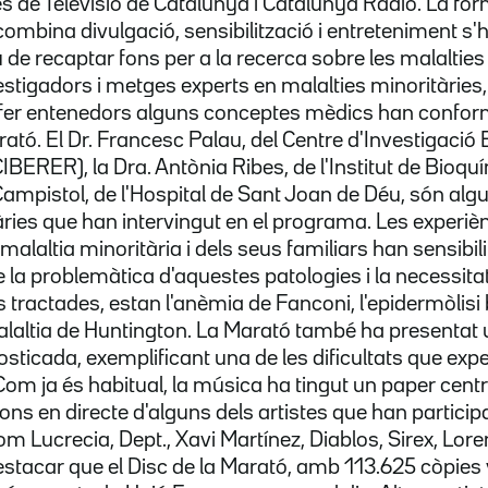
 de Televisió de Catalunya i Catalunya Ràdio. La fór
ombina divulgació, sensibilització i entreteniment s'
de recaptar fons per a la recerca sobre les malalties
stigadors i metges experts en malalties minoritàries,
r fer entenedors alguns conceptes mèdics han confor
rató. El Dr. Francesc Palau, del Centre d'Investigaci
IBERER), la Dra. Antònia Ribes, de l'Institut de Bioquí
 Campistol, de l'Hospital de Sant Joan de Déu, són alg
àries que han intervingut en el programa. Les experi
alaltia minoritària i dels seus familiars han sensibili
 la problemàtica d'aquestes patologies i la necessitat
s tractades, estan l'anèmia de Fanconi, l'epidermòlisi b
malaltia de Huntington. La Marató també ha presentat 
osticada, exemplificant una de les dificultats que ex
 Com ja és habitual, la música ha tingut un paper cent
ns en directe d'alguns dels artistes que han participa
 Lucrecia, Dept., Xavi Martínez, Diablos, Sirex, Lor
stacar que el Disc de la Marató, amb 113.625 còpies