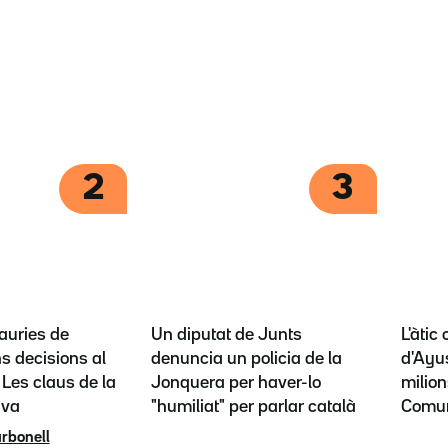
2
3
auries de
Un diputat de Junts
L'àtic
s decisions al
denuncia un policia de la
d'Ayus
? Les claus de la
Jonquera per haver-lo
milion
iva
"humiliat" per parlar català
Comun
arbonell