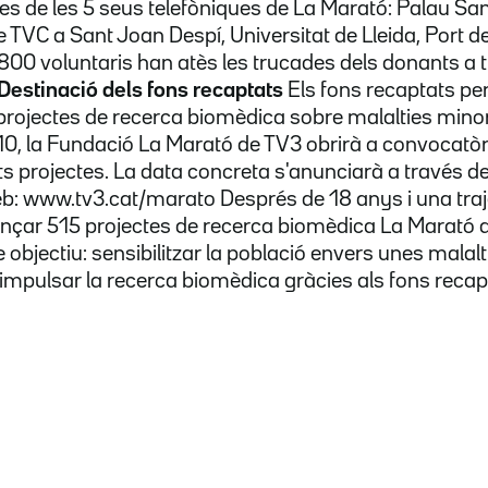
s de les 5 seus telefòniques de La Marató: Palau San
 TVC a Sant Joan Despí, Universitat de Lleida, Port de
800 voluntaris han atès les trucades dels donants a t
Destinació dels fons recaptats
Els fons recaptats pe
rojectes de recerca biomèdica sobre malalties minori
0, la Fundació La Marató de TV3 obrirà a convocatòri
s projectes. La data concreta s'anunciarà a través de
b: www.tv3.cat/marato Després de 18 anys i una traj
nçar 515 projectes de recerca biomèdica La Marató d
 objectiu: sensibilitzar la població envers unes malal
 impulsar la recerca biomèdica gràcies als fons recap