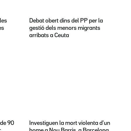
les
Debat obert dins del PP per la
es
gestió dels menors migrants
arribats a Ceuta
 de 90
Investiguen la mort violenta d'un
r
home a Nou Barris, a Barcelona