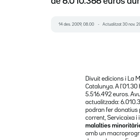
de 6.010.366 euros dur
14 des. 2009, 08.00
Actualitzat
30 nov. 2
Divuit edicions i La 
Catalunya. A l'01.30
5.516.492 euros. Avui
actualitzada: 6.010
podran fer donatius 
corrent, Servicaixa i 
malalties minoritàri
amb un macroprogram