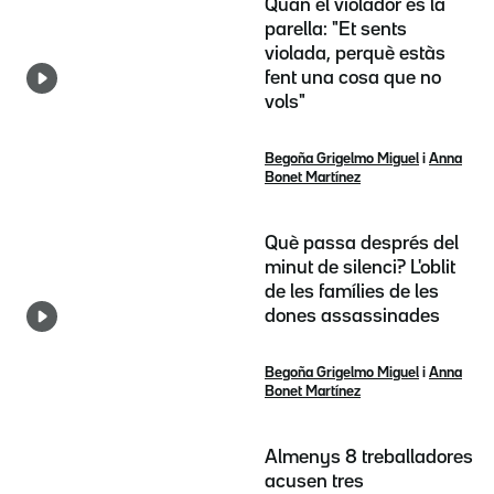
Quan el violador és la
parella: "Et sents
violada, perquè estàs
fent una cosa que no
vols"
Begoña Grigelmo Miguel
i
Anna
Bonet Martínez
Què passa després del
minut de silenci? L'oblit
de les famílies de les
dones assassinades
Begoña Grigelmo Miguel
i
Anna
Bonet Martínez
Almenys 8 treballadores
acusen tres