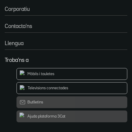
Corporatiu
Contacta'ns
Llengua
Troba'ns a
Mòbils i tauletes
Televisions connectades
Butlletins
Ajuda plataforma 3Cat