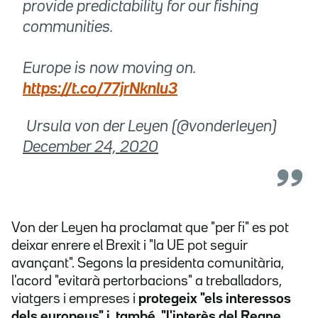
provide predictability for our fishing
communities.
Europe is now moving on.
https://t.co/77jrNknlu3
 Ursula von der Leyen (@vonderleyen)
December 24, 2020
Von der Leyen ha proclamat que "per fi" es pot
deixar enrere el Brexit i "la UE pot seguir
avançant". Segons la presidenta comunitària,
l'acord "evitarà pertorbacions" a treballadors,
viatgers i empreses i
protegeix "els interessos
dels europeus" i, també, "l'interès del Regne