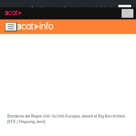
Anar
Anar
Més
a
al
És notícia:
Pluges Inuncat
Institut Tailàndia
la
contingut
navegació
principal
Banderes del Regne Unit i la Unió Europea, davant el Big Ben britànic
(EFE / Hayoung Jeon)