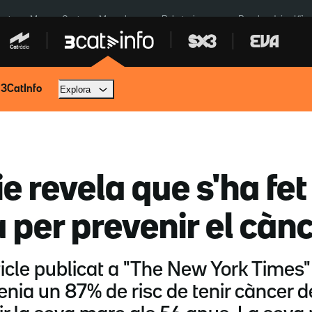
euta
Menors Ceuta
Mercabarna
Robatoris coure
Bombardejos Kíiv
 3CatInfo
Explora
e revela que s'ha fe
per prevenir el càn
rticle publicat a "The New York Times"
nia un 87% de risc de tenir càncer de