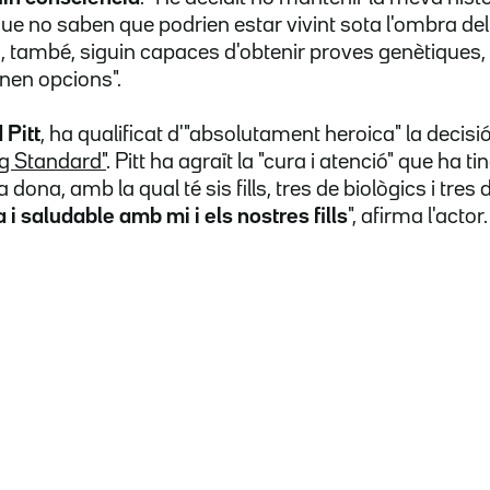
ue no saben que podrien estar vivint sota l'ombra del
, també, siguin capaces d'obtenir proves genètiques, i
enen opcions".
 Pitt
, ha qualificat d'"absolutament heroica" la decisi
ng Standard"
. Pitt ha agraït la "cura i atenció" que ha t
 dona, amb la qual té sis fills, tres de biològics i tres
a i saludable amb mi i els nostres fills
", afirma l'actor.