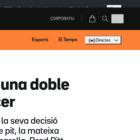
Més
ERC
SpaceX
Isaki Lacuesta
Sánchez Europa
CORPORATIU
Esports
El Temps
Directes
t una doble
cer
 la seva decisió
 pit, la mateixa