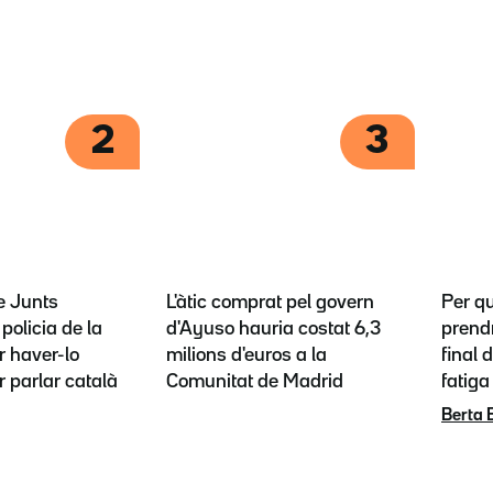
2
3
e Junts
L'àtic comprat pel govern
Per q
policia de la
d'Ayuso hauria costat 6,3
prendr
 haver-lo
milions d'euros a la
final 
r parlar català
Comunitat de Madrid
fatiga
Berta 