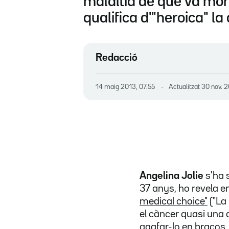
malaltia de què va mori
qualifica d'"heroica" la 
Redacció
14 maig 2013, 07.55
Actualitzat
30 nov. 2
Angelina Jolie
s'ha 
37 anys, ho revela en
medical choice"
("La
el càncer quasi una d
agafar-lo en braços. 