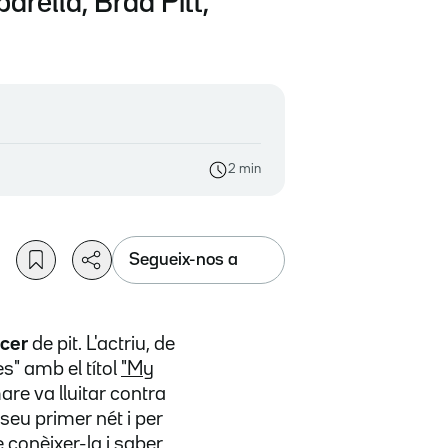
arella, Brad Pitt,
2 min
Segueix-nos a
ncer
de pit. L'actriu, de
s" amb el títol
"My
re va lluitar contra
seu primer nét i per
e conèixer-la i saber