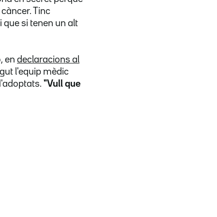
 càncer. Tinc
 que si tenen un alt
ó, en
declaracions al
ingut l'equip mèdic
 d'adoptats.
"Vull que