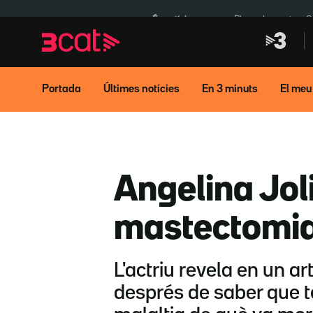
Anar
Anar
a
al
És notícia:
Pluges Inuncat
C
la
contingut
navegació
principal
Portada
Últimes notícies
En 3 minuts
El meu
Angelina Joli
mastectomia 
L'actriu revela en un a
després de saber que te