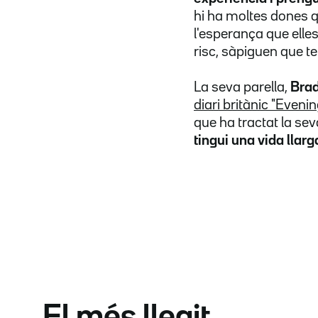
hi ha moltes dones q
l'esperança que elles
risc, sàpiguen que t
La seva parella,
Brad
diari britànic "Eveni
que ha tractat la seva
tingui una vida llarg