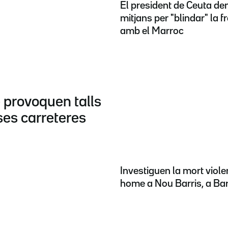
El president de Ceuta d
mitjans per "blindar" la f
amb el Marroc
 provoquen talls
ses carreteres
Investiguen la mort viole
home a Nou Barris, a Ba