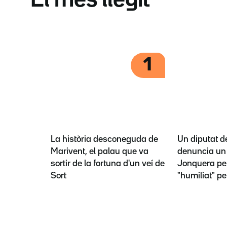
El més llegit
1
La història desconeguda de
Un diputat d
Marivent, el palau que va
denuncia un 
sortir de la fortuna d'un veí de
Jonquera per
Sort
"humiliat" pe