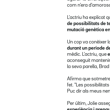
com n'era d'amorosa
L'actriu ha explicat 
de possibilitats de t
mutació genètica e
Un cop va conèixer la
durant un període d
mèdic. L'actriu, que
e
aconseguit mantenir-
la seva parella, Brad 
Afirma que sotmetre'
fet. "Les possibilit
Puc dir als meus nen
Per últim, Jolie ass
experiència i preng