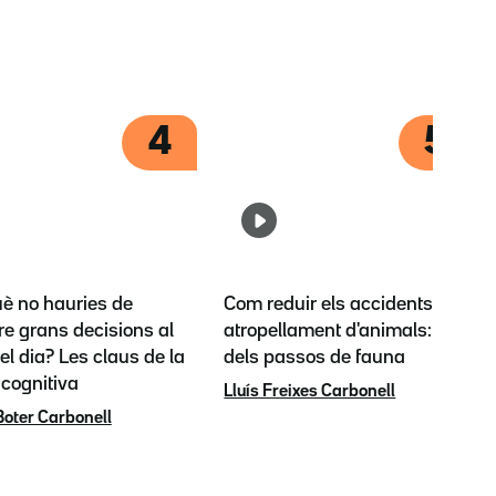
4
5
uè no hauries de
Com reduir els accidents per
e grans decisions al
atropellament d'animals: l'èxit
del dia? Les claus de la
dels passos de fauna
 cognitiva
Lluís Freixes Carbonell
Boter Carbonell