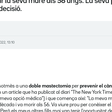
r la seva mare als 56 anys. La seva p
decisió.
022, 13.10
sotmès a una
doble mastectomia
per
prevenir el cà
 un article que ha publicat al diari "The New York Time
 meva opció mèdica") i que comença així: "La meva ma
ècada i va morir als 56. Va viure prou per conèixer el 
Però els meus altres fills mai van tenir l'oportunitat d