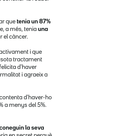
mar que
tenia un 87%
ue, a més, tenia
una
r el càncer.
 activament i que
at sota tractament
 felicita d'haver
malitat i agraeix a
 contenta d'haver-ho
87% a menys del 5%.
 coneguin la seva
òria en secret perquè