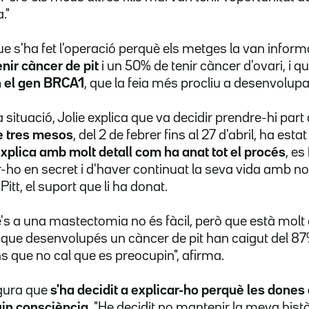
."
que s'ha fet l'operació perquè els metges la van infor
enir càncer de pit
i un 50% de tenir càncer d'ovari, i q
n el gen BRCA1
, que la feia més procliu a desenvolupa
 situació, Jolie explica que va decidir prendre-hi part
e tres mesos
, del 2 de febrer fins al 27 d'abril, ha est
xplica amb molt detall com ha anat tot el procés
, es
ho en secret i d'haver continuat la seva vida amb nor
Pitt, el suport que li ha donat.
s a una mastectomia no és fàcil, però que està molt
ats que desenvolupés un càncer de pit han caigut del 
s que no cal que es preocupin", afirma.
egura que
s'ha decidit a explicar-ho perquè les dones
uin consciència
. "He decidit no mantenir la meva hist